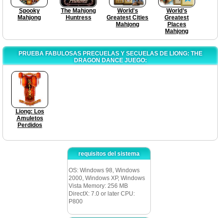
Spooky
The Mahjong
World's
World’s
Mahjong
Huntress
Greatest Cities
Greatest
Mahjong
Places
Mahjong
PRUEBA FABULOSAS PRECUELAS Y SECUELAS DE LIONG: THE
DRAGON DANCE JUEGO:
Liong: Los
Amuletos
Perdidos
requisitos del sistema
OS: Windows 98, Windows
2000, Windows XP, Windows
Vista Memory: 256 MB
DirectX: 7.0 or later CPU:
P800