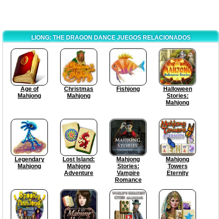
LIONG: THE DRAGON DANCE JUEGOS RELACIONADOS
Age of
Christmas
Fishjong
Halloween
Mahjong
Mahjong
Stories:
Mahjong
Legendary
Lost Island:
Mahjong
Mahjong
Mahjong
Mahjong
Stories:
Towers
Adventure
Vampire
Eternity
Romance