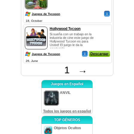
i
Juegos de Tycooon
18, October
Hollywood Tycoon
Si sueña con un trabajo en la
industria de cine este juego de
Hollywood Tycoon es para
Usted! El juego le da la
oportunida...
i
Descargar
Juegos de Tycooon
26, June
1
→
Juegos en Español
ANVIL
Todos los juegos en español
TOP GÉNEROS
Objetos Ocultos