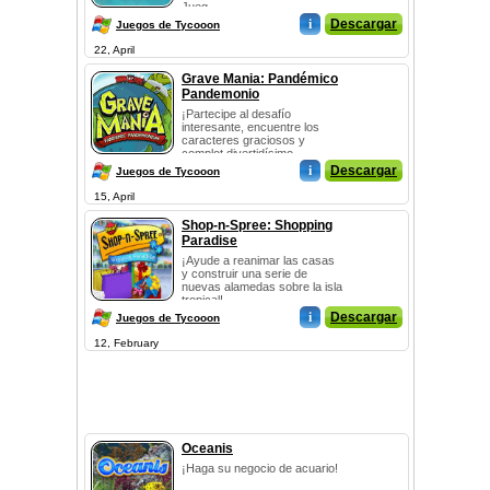
Jueg...
i
Descargar
Juegos de Tycooon
22, April
Grave Mania: Pandémico
Pandemonio
¡Partecipe al desafío
interesante, encuentre los
caracteres graciosos y
complot divertidísimo
i
Descargar
Juegos de Tycooon
15, April
Shop-n-Spree: Shopping
Paradise
¡Ayude a reanimar las casas
y construir una serie de
nuevas alamedas sobre la isla
tropical!
i
Descargar
Juegos de Tycooon
12, February
Oceanis
¡Haga su negocio de acuario!