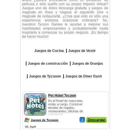
antes! ¿Quiere procesarse como un productor de
película o sólo sueño con su propio Imperio virtual?
Juegue uno de éstos descarga gratuita y juegos de
magnate en línea y hágase el siguiente cine o
magnate de restaurante. ¿Cree que esto es sólo una
experiencia animosa ocasional ordinaria? No,
nuestros Tycoon Games le ayudan a mejorar sus
habilidades empresariales y probablemente hasta
inspirarle a comenzar su propio negocio. ¡Es tiempo
de hacer mucho!
Juegos de Cocina
Juegos de Vestir
Juegos de construcción
Juegos de Granjas
Juegos de Tycooon
Juegos de Diner Dash
Pet Hotel Tycoon
En el Hotel de mascotas,
estás a cargo. Construir
tiendas de regalos,
restaurantes, oficinas de
veterinario...
i
Descargar
Juegos de Tycooon
30, April