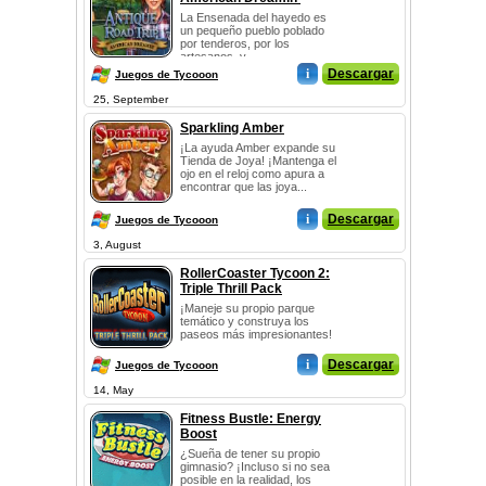
La Ensenada del hayedo es
un pequeño pueblo poblado
por tenderos, por los
artesanos, y ...
i
Descargar
Juegos de Tycooon
25, September
Sparkling Amber
¡La ayuda Amber expande su
Tienda de Joya! ¡Mantenga el
ojo en el reloj como apura a
encontrar que las joya...
i
Descargar
Juegos de Tycooon
3, August
RollerCoaster Tycoon 2:
Triple Thrill Pack
¡Maneje su propio parque
temático y construya los
paseos más impresionantes!
i
Descargar
Juegos de Tycooon
14, May
Fitness Bustle: Energy
Boost
¿Sueña de tener su propio
gimnasio? ¡Incluso si no sea
posible en la realidad, los