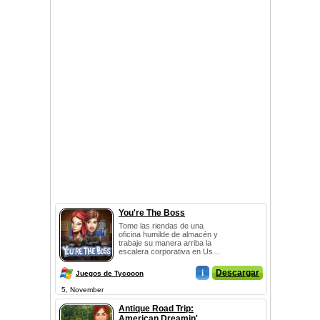
You're The Boss
Tome las riendas de una
oficina humilde de almacén y
trabaje su manera arriba la
escalera corporativa en Us...
i
Descargar
Juegos de Tycooon
5, November
Antique Road Trip:
American Dreamin'