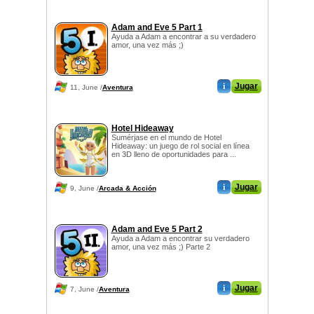
Adam and Eve 5 Part 1
Ayuda a Adam a encontrar a su verdadero
amor, una vez más ;)
i
Jugar
11, June /
Aventura
Hotel Hideaway
Sumérjase en el mundo de Hotel
Hideaway: un juego de rol social en línea
en 3D lleno de oportunidades para ...
i
Jugar
9, June /
Arcada & Acción
Adam and Eve 5 Part 2
Ayuda a Adam a encontrar su verdadero
amor, una vez más ;) Parte 2
i
Jugar
7, June /
Aventura