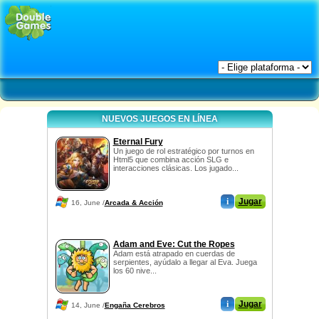
NUEVOS JUEGOS EN LÍNEA
Eternal Fury
Un juego de rol estratégico por turnos en
Html5 que combina acción SLG e
interacciones clásicas. Los jugado...
i
Jugar
16, June /
Arcada & Acción
Adam and Eve: Cut the Ropes
Adam está atrapado en cuerdas de
serpientes, ayúdalo a llegar al Eva. Juega
los 60 nive...
i
Jugar
14, June /
Engaña Cerebros