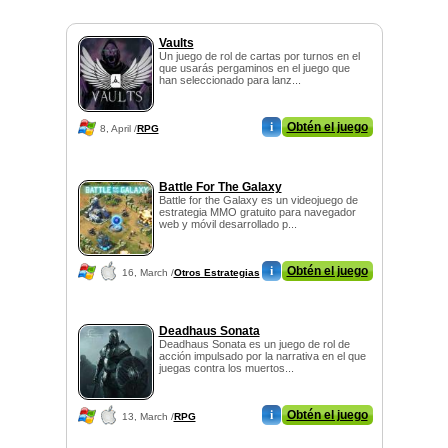
Vaults
Un juego de rol de cartas por turnos en el
que usarás pergaminos en el juego que
han seleccionado para lanz...
i
Obtén el juego
8, April /
RPG
Battle For The Galaxy
Battle for the Galaxy es un videojuego de
estrategia MMO gratuito para navegador
web y móvil desarrollado p...
i
Obtén el juego
16, March /
Otros Estrategias
Deadhaus Sonata
Deadhaus Sonata es un juego de rol de
acción impulsado por la narrativa en el que
juegas contra los muertos...
i
Obtén el juego
13, March /
RPG