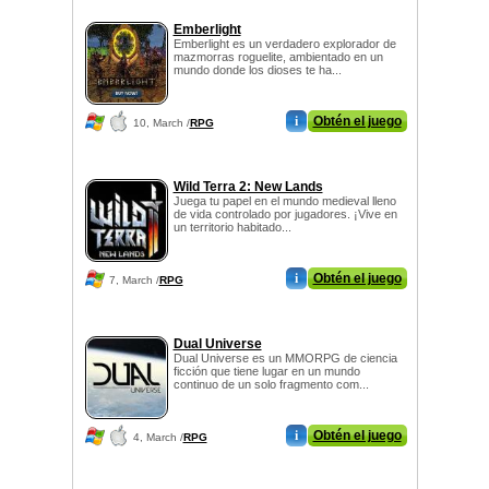
Emberlight
Emberlight es un verdadero explorador de
mazmorras roguelite, ambientado en un
mundo donde los dioses te ha...
i
Obtén el juego
10, March /
RPG
Wild Terra 2: New Lands
Juega tu papel en el mundo medieval lleno
de vida controlado por jugadores. ¡Vive en
un territorio habitado...
i
Obtén el juego
7, March /
RPG
Dual Universe
Dual Universe es un MMORPG de ciencia
ficción que tiene lugar en un mundo
continuo de un solo fragmento com...
i
Obtén el juego
4, March /
RPG