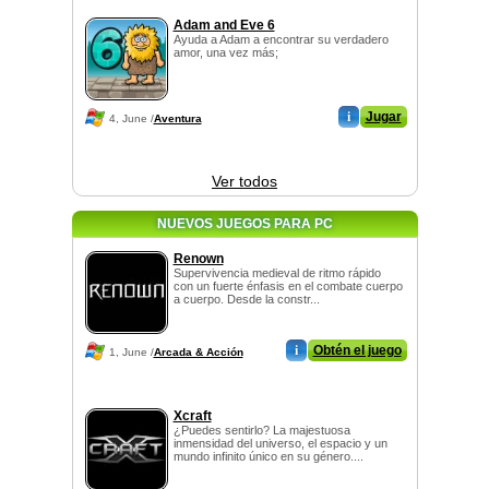
Adam and Eve 6
Ayuda a Adam a encontrar su verdadero
amor, una vez más;
i
Jugar
4, June /
Aventura
Ver todos
NUEVOS JUEGOS PARA PC
Renown
Supervivencia medieval de ritmo rápido
con un fuerte énfasis en el combate cuerpo
a cuerpo. Desde la constr...
i
Obtén el juego
1, June /
Arcada & Acción
Xcraft
¿Puedes sentirlo? La majestuosa
inmensidad del universo, el espacio y un
mundo infinito único en su género....