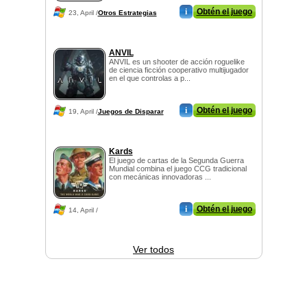
i
Obtén el juego
23, April /
Otros Estrategias
ANVIL
ANVIL es un shooter de acción roguelike
de ciencia ficción cooperativo multijugador
en el que controlas a p...
i
Obtén el juego
19, April /
Juegos de Disparar
Kards
El juego de cartas de la Segunda Guerra
Mundial combina el juego CCG tradicional
con mecánicas innovadoras ...
i
Obtén el juego
14, April /
Ver todos