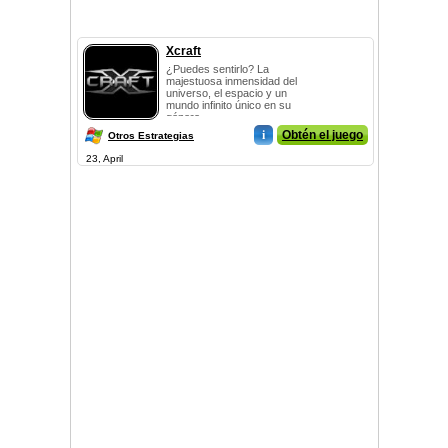
Xcraft
¿Puedes sentirlo? La
majestuosa inmensidad del
universo, el espacio y un
mundo infinito único en su
género....
i
Obtén el juego
Otros Estrategias
23, April