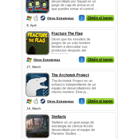
desarrollado por Squad es un
juego de caja de arena en el
que puedes tomar el control ...
i
Obtén el juego
Otros Estrategias
8, April
Fracture The Flag
Dicen que los estudios de
juegos de un solo hombre
tienden a descuidar sus
productos después del
lanzamient...
i
Obtén el juego
Otros Estrategias
27, March
The Archotek Project
The Archotek Project es un
esfuerzo independiente de un
equipo de desarrolladores del
mismo nombre. Este ju...
i
Obtén el juego
Otros Estrategias
24, March
Stellaris
Stellaris es un gran juego de
estrategia de ciencia ficción
desarrollado por el equipo de
Paradox Studios. ...