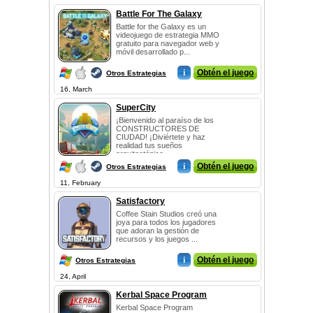
Battle For The Galaxy
Battle for the Galaxy es un
videojuego de estrategia MMO
gratuito para navegador web y
móvil desarrollado p...
i
Obtén el juego
Otros Estrategias
16, March
SuperCity
¡Bienvenido al paraíso de los
CONSTRUCTORES DE
CIUDAD! ¡Diviértete y haz
realidad tus sueños
arquitectónico...
i
Obtén el juego
Otros Estrategias
11, February
Satisfactory
Coffee Stain Studios creó una
joya para todos los jugadores
que adoran la gestión de
recursos y los juegos ...
i
Obtén el juego
Otros Estrategias
24, April
Kerbal Space Program
Kerbal Space Program