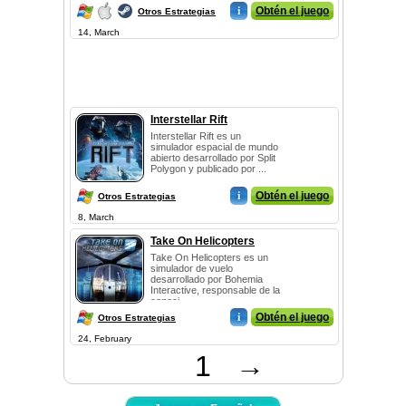
i
Obtén el juego
Otros Estrategias
14, March
Interstellar Rift
Interstellar Rift es un
simulador espacial de mundo
abierto desarrollado por Split
Polygon y publicado por ...
i
Obtén el juego
Otros Estrategias
8, March
Take On Helicopters
Take On Helicopters es un
simulador de vuelo
desarrollado por Bohemia
Interactive, responsable de la
conoci...
i
Obtén el juego
Otros Estrategias
24, February
1
→