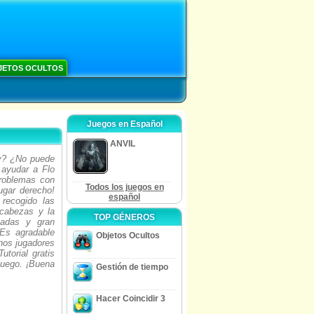
JETOS OCULTOS
Juegos en Español
ANVIL
y? ¿No puede
 ayudar a Flo
problemas con
Todos los juegos en
ugar derecho!
español
recogido las
ecabezas y la
TOP GÉNEROS
ladas y gran
 Es agradable
Objetos Ocultos
nos jugadores
torial gratis
juego. ¡Buena
Gestión de tiempo
Hacer Coincidir 3