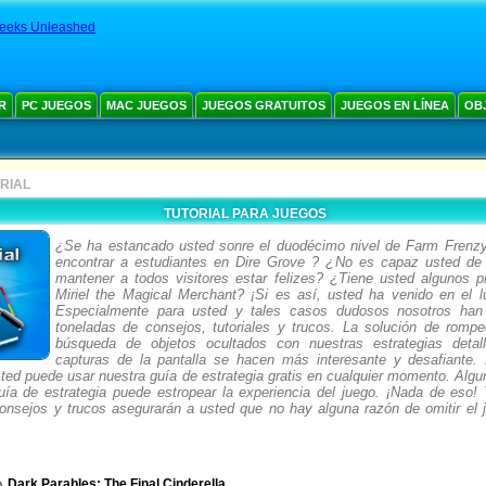
eeks Unleashed
R
PC JUEGOS
MAC JUEGOS
JUEGOS GRATUITOS
JUEGOS EN LÍNEA
OB
RIAL
TUTORIAL PARA JUEGOS
¿Se ha estancado usted sonre el duodécimo nivel de Farm Frenz
encontrar a estudiantes en Dire Grove ? ¿No es capaz usted de
mantener a todos visitores estar felizes? ¿Tiene usted algunos 
Miriel the Magical Merchant? ¡Si es así, usted ha venido en el l
Especialmente para usted y tales casos dudosos nosotros han 
toneladas de consejos, tutoriales y trucos. La solución de romp
búsqueda de objetos ocultados con nuestras estrategias detal
capturas de la pantalla se hacen más interesante y desafiante.
ted puede usar nuestra guía de estrategia gratis en cualquier momento. Algu
ía de estrategia puede estropear la experiencia del juego. ¡Nada de eso! Tu
consejos y trucos asegurarán a usted que no hay alguna razón de omitir el 
Dark Parables: The Final Cinderella