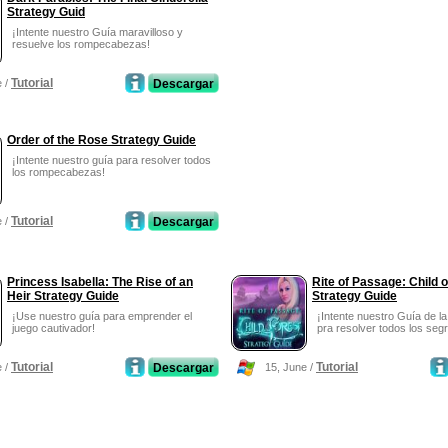
Strategy Guid
¡Intente nuestro Guía maravilloso y
resuelve los rompecabezas!
Tutorial
e /
Descargar
Order of the Rose Strategy Guide
¡Intente nuestro guía para resolver todos
los rompecabezas!
Tutorial
e /
Descargar
Princess Isabella: The Rise of an
Rite of Passage: Child o
Heir Strategy Guide
Strategy Guide
¡Use nuestro guía para emprender el
¡Intente nuestro Guía de la
juego cautivador!
pra resolver todos los segr
Tutorial
Tutorial
e /
Descargar
15, June /