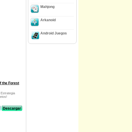
Mahjong
Arkanoid
Android Juegos
f the Forest
 Estrategia
etos!
Descargar