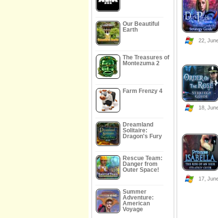
Our Beautiful
Earth
22, Jun
The Treasures of
Montezuma 2
Farm Frenzy 4
18, Jun
Dreamland
Solitaire:
Dragon's Fury
Rescue Team:
Danger from
Outer Space!
17, Jun
Summer
Adventure:
American
Voyage