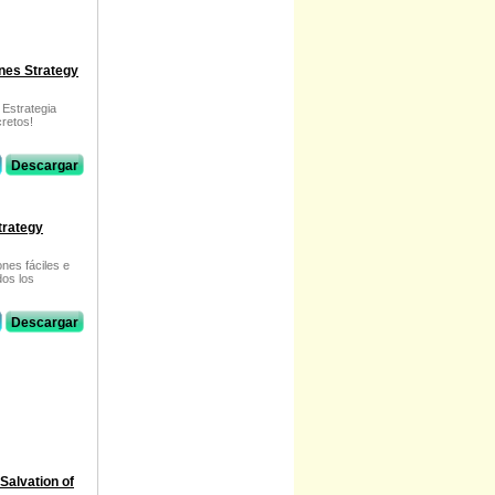
unes Strategy
 Estrategia
cretos!
Descargar
trategy
nes fáciles e
dos los
Descargar
alvation of