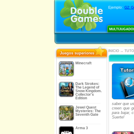
Ejemplo:
G2: G
MULTIJUGADO
INICIO
→
TUTO
Juegos superiores
Minecraft
Dark Strokes:
The Legend of
Snow Kingdom.
Collector's
Edition
saber que us
Jewel Quest
creen que gu
Mysteries: The
para bajar, 
Seventh Gate
Suerte!
Arma 3