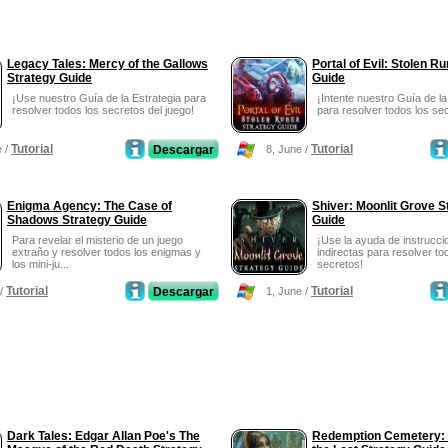
Legacy Tales: Mercy of the Gallows
Portal of Evil: Stolen R
Strategy Guide
Guide
¡Use nuestro Guía de la Estrategia para
¡Intente nuestro Guía de la
resolver todos los secretos del juego!
para resolver todos los se
Tutorial
Tutorial
e /
Descargar
8, June /
Enigma Agency: The Case of
Shiver: Moonlit Grove S
Shadows Strategy Guide
Guide
Para revelar el misterio de un juego
¡Use la ayuda de instruccio
extraño y resolver todos los enigmas y
indirectas para resolver to
los mini-ju...
secretos!
Tutorial
Tutorial
 /
Descargar
1, June /
Dark Tales: Edgar Allan Poe's The
Redemption Cemetery: S