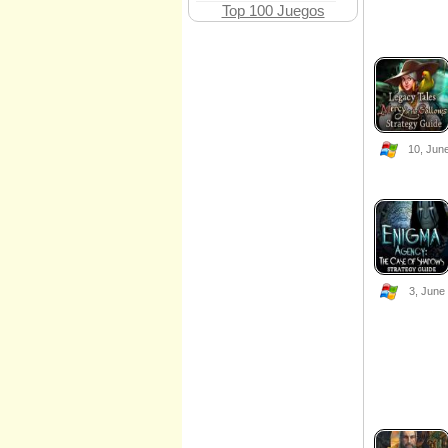
Top 100 Juegos
10, Jun
3, June