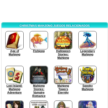
CHRISTMAS MAHJONG JUEGOS RELACIONADOS
Age of
Fishjong
Halloween
Legendary
Mahjong
Stories:
Mahjong
Mahjong
Lost Island:
Mahjong
Mahjong
Spooky
Mahjong
Stories:
Towers
Mahjong
Adventure
Vampire
Eternity
Romance