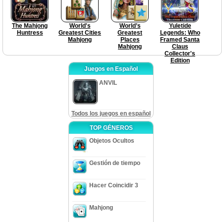
The Mahjong
World's
World’s
Yuletide
Huntress
Greatest Cities
Greatest
Legends: Who
Mahjong
Places
Framed Santa
Mahjong
Claus
Collector's
Edition
Juegos en Español
ANVIL
Todos los juegos en español
TOP GÉNEROS
Objetos Ocultos
Gestión de tiempo
Hacer Coincidir 3
Mahjong