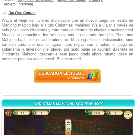
Género:
Juegos de vacaciones
Juegos de Natale
Cartas y
Tablero
Mahjong
de
Big Fish Games
¡Vaya al viaje de invierno inolvidable con un nuevo juego del estilo de
Mahjong mágico bajo el título Christmas Mahjong! ¡Va a viajar a través de
seis posiciones diferentes y cara más de cientos de niveles emocionantes!
Muchos sobresueldos, los trofeos y más le esperarán también. Christmas
Mahjong hará feliz no admiradores de Mahjong sólo incondicionales, sino
también cada uno que lo jugará. ¡Las reglas son simples, el juego es
solamente la diversión y el placer, por tanto nadie se aburrirá! ¡Disfrute de
Christmas Mahjong, descargue este juego gratis ahora mismo, dése un
presente para las vacaciones! ¡Buena suerte!
DESCARGA EL JUEGO
for Windows
CHRISTMAS MAHJONG SCREENSHOTS