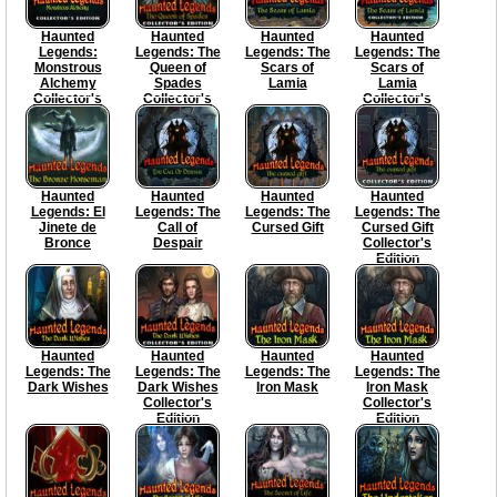
Haunted
Haunted
Haunted
Haunted
Legends:
Legends: The
Legends: The
Legends: The
Monstrous
Queen of
Scars of
Scars of
Alchemy
Spades
Lamia
Lamia
Collector's
Collector's
Collector's
Edition
Edition
Edition
Haunted
Haunted
Haunted
Haunted
Legends: El
Legends: The
Legends: The
Legends: The
Jinete de
Call of
Cursed Gift
Cursed Gift
Bronce
Despair
Collector's
Edition
Haunted
Haunted
Haunted
Haunted
Legends: The
Legends: The
Legends: The
Legends: The
Dark Wishes
Dark Wishes
Iron Mask
Iron Mask
Collector's
Collector's
Edition
Edition