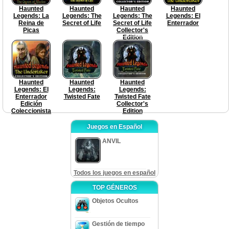
Haunted
Haunted
Haunted
Haunted
Legends: La
Legends: The
Legends: The
Legends: El
Reina de
Secret of Life
Secret of Life
Enterrador
Picas
Collector's
Edition
Haunted
Haunted
Haunted
Legends: El
Legends:
Legends:
Enterrador
Twisted Fate
Twisted Fate
Edición
Collector's
Coleccionista
Edition
Juegos en Español
ANVIL
Todos los juegos en español
TOP GÉNEROS
Objetos Ocultos
Gestión de tiempo