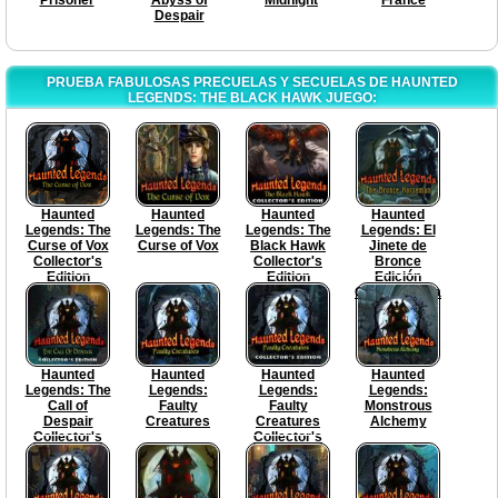
Despair
PRUEBA FABULOSAS PRECUELAS Y SECUELAS DE HAUNTED
LEGENDS: THE BLACK HAWK JUEGO:
Haunted
Haunted
Haunted
Haunted
Legends: The
Legends: The
Legends: The
Legends: El
Curse of Vox
Curse of Vox
Black Hawk
Jinete de
Collector's
Collector's
Bronce
Edition
Edition
Edición
Coleccionista
Haunted
Haunted
Haunted
Haunted
Legends: The
Legends:
Legends:
Legends:
Call of
Faulty
Faulty
Monstrous
Despair
Creatures
Creatures
Alchemy
Collector's
Collector's
Edition
Edition