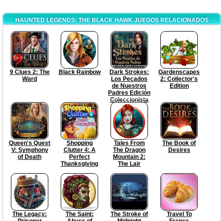
HAUNTED LEGENDS: THE BLACK HAWK JUEGOS RELACIONADOS
9 Clues 2: The
Black Rainbow
Dark Strokes:
Gardenscapes
Ward
Los Pecados
2: Collector's
de Nuestros
Edition
Padres Edición
Coleccionista
Queen's Quest
Shopping
Tales From
The Book of
V: Symphony
Clutter 4: A
The Dragon
Desires
of Death
Perfect
Mountain 2:
Thanksgiving
The Lair
The Legacy:
The Saint:
The Stroke of
Travel To
Prisoner
Abyss of
Midnight
France