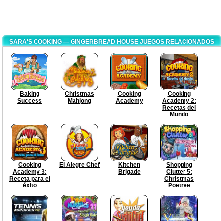
SARA'S COOKING — GINGERBREAD HOUSE JUEGOS RELACIONADOS
Baking
Christmas
Cooking
Cooking
Success
Mahjong
Academy
Academy 2:
Recetas del
Mundo
Cooking
El Alegre Chef
Kitchen
Shopping
Academy 3:
Brigade
Clutter 5:
Receta para el
Christmas
éxito
Poetree