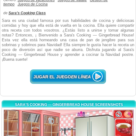
Género:
Juegos de vacaciones
Juegos de Natale
Gestión de
tiempo
Juegos de Cocina
de
Sara's Cooking Class
Sara es una ciudad famosa por sus habilidades de cocina y deliciosas
comidas y hoy que ella está de vuelta en la cocina. Ella quiere compartir
otra receta con todos vosotros. ¿Estás listo a unirse y tomar algunas
notas? Entonces, ¡ Bienvenido a Sara's Cooking — Gingerbread House!
Esta vez ella está horneando una casa de pan de jengibre para sus
sobrinas y sobrinos para Navidad! Ella siempre le gusta hacer la receta un
poco de diversión así que nadie se aburra. Disfruta jugando al Sara's
Cooking — Gingerbread House y aprender a cocinar la Navidad postre.
¡Buena suerte!
JUGAR EL JUEGO
EN LÍNEA
SARA'S COOKING — GINGERBREAD HOUSE SCREENSHOTS