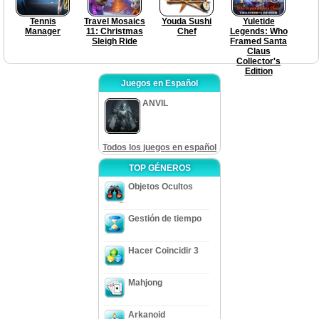
Tennis
Travel Mosaics
Youda Sushi
Yuletide
Manager
11: Christmas
Chef
Legends: Who
Sleigh Ride
Framed Santa
Claus
Collector's
Edition
Juegos en Español
ANVIL
Todos los juegos en español
TOP GÉNEROS
Objetos Ocultos
Gestión de tiempo
Hacer Coincidir 3
Mahjong
Arkanoid