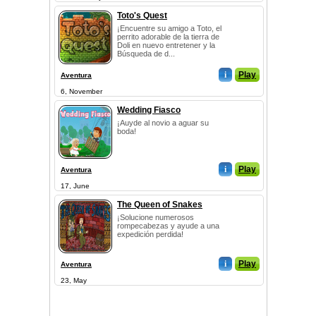
Toto's Quest
¡Encuentre su amigo a Toto, el
perrito adorable de la tierra de
Doli en nuevo entretener y la
Búsqueda de d...
i
Play
Aventura
6, November
Wedding Fiasco
¡Auyde al novio a aguar su
boda!
i
Play
Aventura
17, June
The Queen of Snakes
¡Solucione numerosos
rompecabezas y ayude a una
expedición perdida!
i
Play
Aventura
23, May