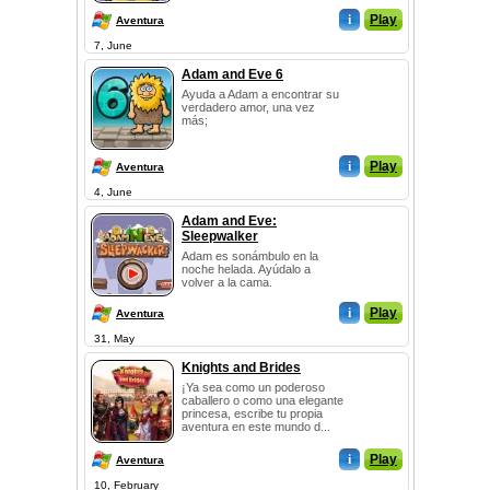
i
Play
Aventura
7, June
Adam and Eve 6
Ayuda a Adam a encontrar su
verdadero amor, una vez
más;
i
Play
Aventura
4, June
Adam and Eve:
Sleepwalker
Adam es sonámbulo en la
noche helada. Ayúdalo a
volver a la cama.
i
Play
Aventura
31, May
Knights and Brides
¡Ya sea como un poderoso
caballero o como una elegante
princesa, escribe tu propia
aventura en este mundo d...
i
Play
Aventura
10, February