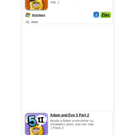
más ;)
i
Play
Aventura
11, June
Adam and Eve 5 Part 2
Ayuda a Adam a encontrar su
verdadero amor, una vez más
;) Parte 2