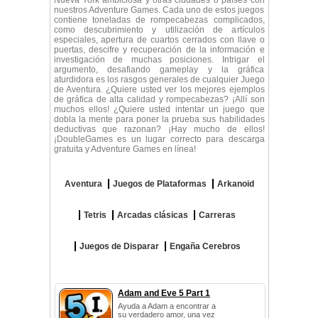
Nueva York ambiciosa y otras ciudades o países con
nuestros Adventure Games. Cada uno de estos juegos
contiene toneladas de rompecabezas complicados,
como descubrimiento y utilización de artículos
especiales, apertura de cuartos cerrados con llave o
puertas, descifre y recuperación de la información e
investigación de muchas posiciones. Intrigar el
argumento, desafiando gameplay y la gráfica
aturdidora es los rasgos generales de cualquier Juego
de Aventura. ¿Quiere usted ver los mejores ejemplos
de gráfica de alta calidad y rompecabezas? ¡Allí son
muchos ellos! ¿Quiere usted intentar un juego que
dobla la mente para poner la prueba sus habilidades
deductivas que razonan? ¡Hay mucho de ellos!
¡DoubleGames es un lugar correcto para descarga
gratuita y Adventure Games en línea!
Aventura
Juegos de Plataformas
Arkanoid
Tetris
Arcadas clásicas
Carreras
Juegos de Disparar
Engaña Cerebros
Adam and Eve 5 Part 1
Ayuda a Adam a encontrar a
su verdadero amor, una vez