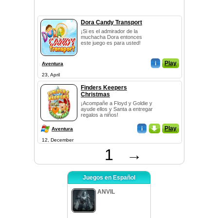
Dora Candy Transport
¡Si es el admirador de la
muchacha Dora entonces
este juego es para usted!
i
Play
Aventura
23, April
Finders Keepers
Christmas
¡Acompañe a Floyd y Goldie y
ayude ellos y Santa a entregar
regalos a niños!
i
_
Play
Aventura
12, December
1
→
Juegos en Español
ANVIL