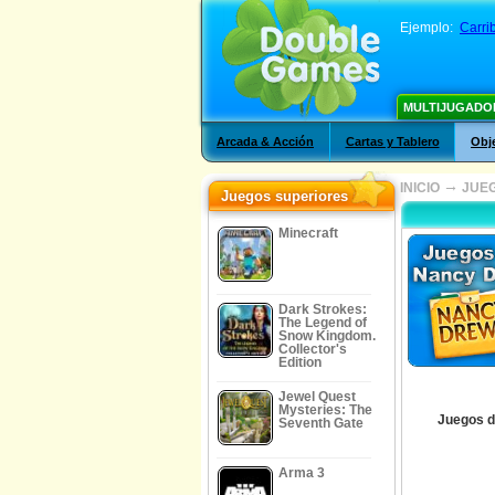
Ejemplo:
Carri
MULTIJUGADO
Arcada & Acción
Cartas y Tablero
Obj
→
INICIO
JUEG
Juegos superiores
Minecraft
Dark Strokes:
The Legend of
Snow Kingdom.
Collector's
Edition
Jewel Quest
Mysteries: The
Juegos 
Seventh Gate
Arma 3