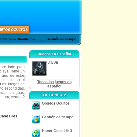
JETOS OCULTOS
trategia & Simulación
Gestión de tiempo
Juegos en Español
ANVIL
bre todo para
plays. Tome un
a uno de estos
 solucionan el
Todos los juegos en
o! Los Juegos de
español
to escondidas.
ndas antiguas,
TOP GÉNEROS
 ahora, verdad?
Objetos Ocultos
Case Files
Gestión de tiempo
Hacer Coincidir 3