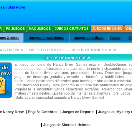
bean Stud Poker
R
PC JUEGOS
MAC JUEGOS
JUEGOS GRATUITOS
JUEGOS EN LÍNEA
OB
etos Ocultos
Juegos de vacaciones
Juegos de película
Puzzle
Es
→
→
OS EN LÍNEA
OBJETOS OCULTOS
JUEGOS DE NANCY DREW
JUEGOS DE NANCY DREW
El juego completo de Nancy Drew Games está en DoubleGames so
aquellos que son aficionados a la aventura de punto-y-chasquido game
papel de la detective joven pero prometedora Nancy Drew que jueg
juegos de descarga gratuita y desafíe su intuición y habilidades que
delito. ¡Visite posiciones diferentes para investigar otro delito o misteri
Free download Nancy Drew pondrán la prueba sus habilidades de obje
Prepárese a encontrar varios caracteres extraños, acuerdo con leye
mythes y hasta delitos. ¿Es tiempo de intentar esta aventura libre juegos
¡Satisfaga su curiosidad jugando a Nancy Drew Games!
de Nancy Drew
Engaña Cerebros
Juegos de Deporte
Juegos de Mystery 
Juegos de Sherlock Holmes