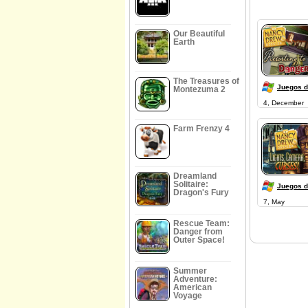
Our Beautiful
Earth
The Treasures of
Juegos 
Montezuma 2
4, December
Farm Frenzy 4
Dreamland
Solitaire:
Juegos 
Dragon's Fury
7, May
Rescue Team:
Danger from
Outer Space!
Summer
Adventure:
American
Voyage