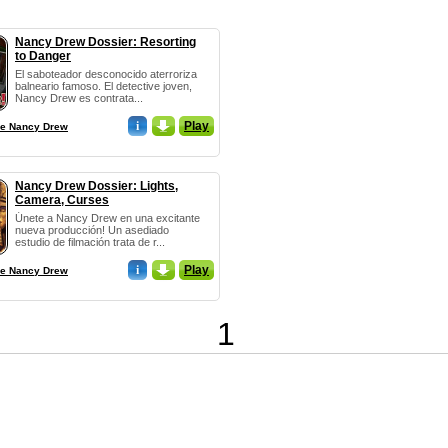
Nancy Drew Dossier: Resorting
to Danger
El saboteador desconocido aterroriza
balneario famoso. El detective joven,
Nancy Drew es contrata...
i
_
Play
de Nancy Drew
Nancy Drew Dossier: Lights,
Camera, Curses
Únete a Nancy Drew en una excitante
nueva producción! Un asediado
estudio de filmación trata de r...
i
_
Play
de Nancy Drew
1