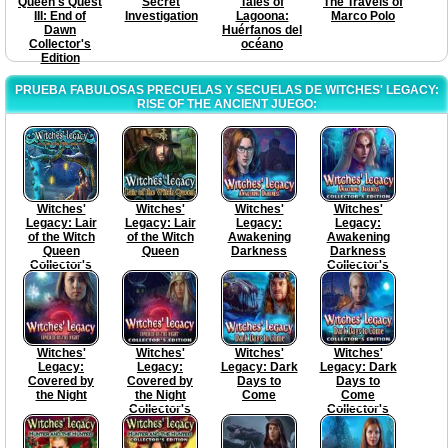
Queen's Quest
Secret
Tales of
The Travels of
III: End of
Investigation
Lagoona:
Marco Polo
Dawn
Huérfanos del
Collector's
océano
Edition
PRUEBA FABULOSAS PRECUELAS Y SECUELAS DE WITCHES' LEGACY:
RISE OF THE ANCIENT JUEGO:
Witches'
Witches'
Witches'
Witches'
Legacy: Lair
Legacy: Lair
Legacy:
Legacy:
of the Witch
of the Witch
Awakening
Awakening
Queen
Queen
Darkness
Darkness
Collector's
Collector's
Edition
Edition
Witches'
Witches'
Witches'
Witches'
Legacy:
Legacy:
Legacy: Dark
Legacy: Dark
Covered by
Covered by
Days to
Days to
the Night
the Night
Come
Come
Collector's
Collector's
Edition
Edition