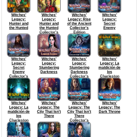
Witches'
Witches'
Witches'
Witches'
Legacy:
Legacy:
Legacy: Rise
Legacy:
Hunter and
Hunter and
of the Ancient
Secret
the Hunted
the Hunted
Collector's
Enemy
Collector's
Edition
Edition
Witches'
Witches'
Witches'
Witches'
Legacy:
Legacy:
Legacy:
Legacy: La
Secret
Slumbering
Slumbering
maldición de
Enemy
Darkness
Darkness
los
Collector's
Collector's
Charleston
Edition
Edition
Witches'
Witches'
Witches'
Witches'
Legacy: La
Legacy: The
Legacy: The
Legacy: The
maldición de
City That Isn't
City That Isn't
Dark Throne
los
There
There
Charleston
Collector's
Edición
Edition
Coleccionista