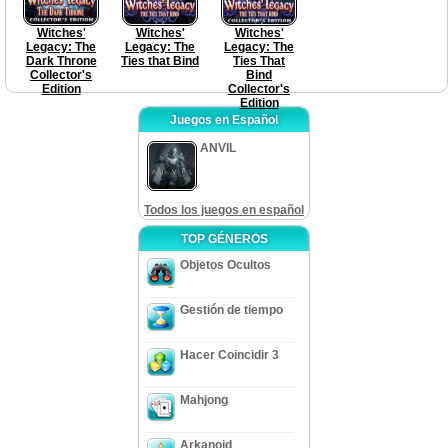
Witches'
Witches'
Witches'
Legacy: The
Legacy: The
Legacy: The
Dark Throne
Ties that Bind
Ties That
Collector's
Bind
Edition
Collector's
Edition
Juegos en Español
ANVIL
Todos los juegos en español
TOP GÉNEROS
Objetos Ocultos
Gestión de tiempo
Hacer Coincidir 3
Mahjong
Arkanoid