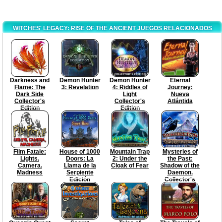
WITCHES' LEGACY: RISE OF THE ANCIENT JUEGOS RELACIONADOS
Darkness and
Demon Hunter
Demon Hunter
Eternal
Flame: The
3: Revelation
4: Riddles of
Journey:
Dark Side
Light
Nueva
Collector's
Collector's
Atlántida
Edition
Edition
Film Fatale:
House of 1000
Mountain Trap
Mysteries of
Lights.
Doors: La
2: Under the
the Past:
Camera.
Llama de la
Cloak of Fear
Shadow of the
Madness
Serpiente
Daemon.
Edición
Collector's
Coleccionista
Edition