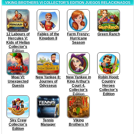
VIKING BROTHERS VI COLLECTOR'S EDITION JUEGOS RELACIONADOS
12 Labours of
Fables of the
Farm Frenzy:
Green Ranch
Hercules V:
Kingdom II
Hurricane
Kids of Hellas
Season
Collector's
Edition
Moai VI:
New Yankee 8:
New Yankee in
Robin Hood:
Unexpected
Journey of
King Arthur's
Country
Guests
Odysseus
Court 4.
Heroes
Collector's
Collector's
Edition
Edition
Sky Crew
Tennis
Viking
Collector's
Manager
Brothers VI
Edition