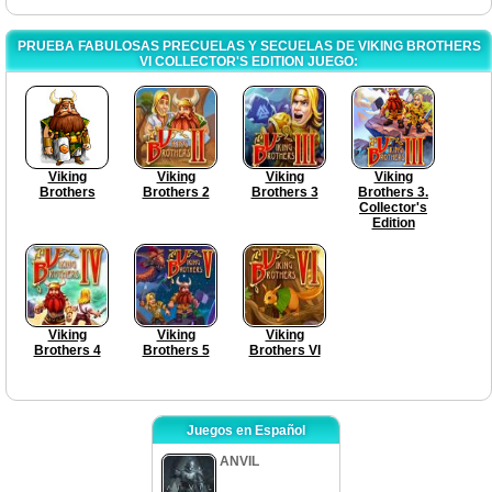
PRUEBA FABULOSAS PRECUELAS Y SECUELAS DE VIKING BROTHERS
VI COLLECTOR'S EDITION JUEGO:
Viking
Viking
Viking
Viking
Brothers
Brothers 2
Brothers 3
Brothers 3.
Collector's
Edition
Viking
Viking
Viking
Brothers 4
Brothers 5
Brothers VI
Juegos en Español
ANVIL