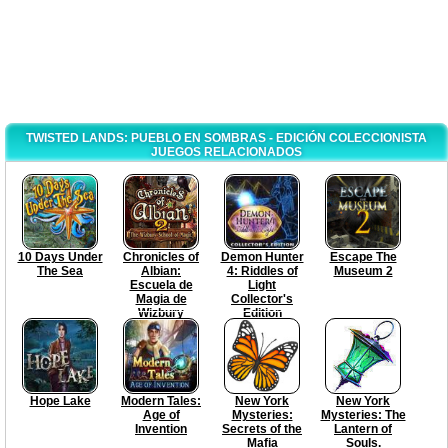
TWISTED LANDS: PUEBLO EN SOMBRAS - EDICIÓN COLECCIONISTA
JUEGOS RELACIONADOS
10 Days Under
Chronicles of
Demon Hunter
Escape The
The Sea
Albian:
4: Riddles of
Museum 2
Escuela de
Light
Magia de
Collector's
Wizbury
Edition
Hope Lake
Modern Tales:
New York
New York
Age of
Mysteries:
Mysteries: The
Invention
Secrets of the
Lantern of
Mafia
Souls.