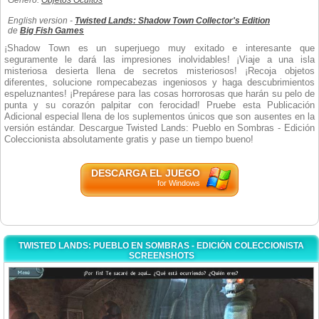
Género:
Objetos Ocultos
English version -
Twisted Lands: Shadow Town Collector's Edition
de
Big Fish Games
¡Shadow Town es un superjuego muy exitado e interesante que
seguramente le dará las impresiones inolvidables! ¡Viaje a una isla
misteriosa desierta llena de secretos misteriosos! ¡Recoja objetos
diferentes, solucione rompecabezas ingeniosos y haga descubrimientos
espeluznantes! ¡Prepárese para las cosas horrorosas que harán su pelo de
punta y su corazón palpitar con ferocidad! Pruebe esta Publicación
Adicional especial llena de los suplementos únicos que son ausentes en la
versión estándar. Descargue Twisted Lands: Pueblo en Sombras - Edición
Coleccionista absolutamente gratis y pase un tiempo bueno!
DESCARGA EL JUEGO
for Windows
TWISTED LANDS: PUEBLO EN SOMBRAS - EDICIÓN COLECCIONISTA
SCREENSHOTS