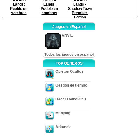
Lands:
Lands:
Lands -
Pueblo en
Pueblo en
Shadow Town
sombras
sombras
Premium
Edition
Juegos en Español
ANVIL
Todos los juegos en español
TOP GÉNEROS
Objetos Ocultos
Gestión de tiempo
Hacer Coincidir 3
Mahjong
Arkanoid