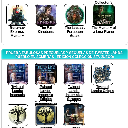
Collector's
Edition
Runaway
The Far
The Legacy:
The Mystery of
Express
Kingdoms
Forgotten
a Lost Planet
Mystery
Gates
PRUEBA FABULOSAS PRECUELAS Y SECUELAS DE TWISTED LANDS:
PUEBLO EN SOMBRAS - EDICIÓN COLECCIONISTA JUEGO:
Twisted
Twisted
Twisted
Twisted
Lands:
Lands:
Lands:
Lands: Origen
Insomnia
Insomnia
Insomniac
Edición
Strategy
Coleccionista
Guide
Twisted
Twisted
Twisted