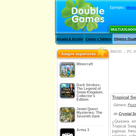
Ejemplo:
Mono
MULTIJUGADO
Arcada & Acción
Cartas y Tablero
Objetos Ocul
INICIO
→
PC 
Juegos superiores
Minecraft
Dark Strokes:
The Legend of
Snow Kingdom.
Collector's
Tropical S
Edition
Género:
Puzz
Jewel Quest
Mysteries: The
de
Crystal S
Seventh Gate
¿Quisiera e
Tropical Swap
Arma 3
jugosas, fres
cócteles sab