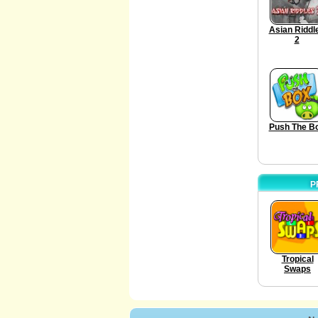
Asian Riddl
2
Push The B
P
Tropical
Swaps