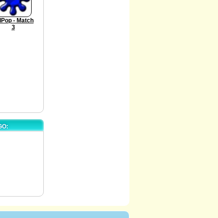
llPop - Match
3
GO: