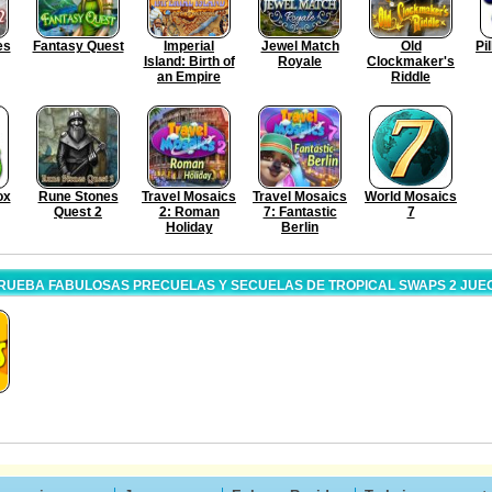
es
Fantasy Quest
Imperial
Jewel Match
Old
Pi
Island: Birth of
Royale
Clockmaker's
an Empire
Riddle
ox
Rune Stones
Travel Mosaics
Travel Mosaics
World Mosaics
Quest 2
2: Roman
7: Fantastic
7
Holiday
Berlin
RUEBA FABULOSAS PRECUELAS Y SECUELAS DE TROPICAL SWAPS 2 JUE