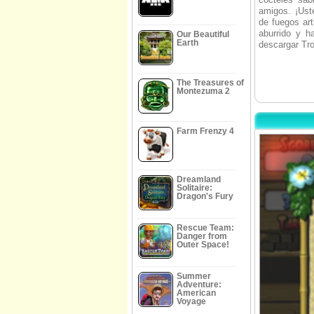
amigos. ¡Ust
de fuegos art
aburrido y h
Our Beautiful
Earth
descargar Tro
The Treasures of
Montezuma 2
Farm Frenzy 4
Dreamland
Solitaire:
Dragon's Fury
Rescue Team:
Danger from
Outer Space!
Summer
Adventure:
American
Voyage