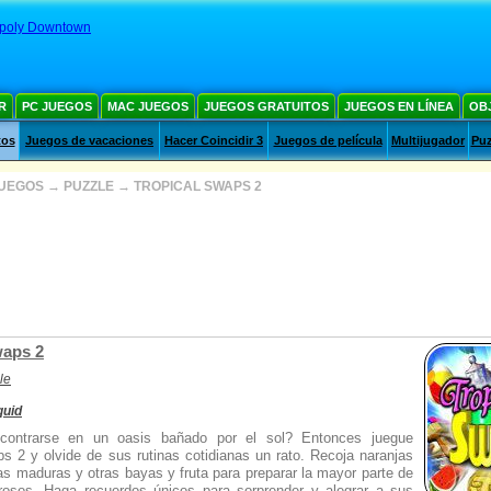
poly Downtown
R
PC JUEGOS
MAC JUEGOS
JUEGOS GRATUITOS
JUEGOS EN LÍNEA
OB
tos
Juegos de vacaciones
Hacer Coincidir 3
Juegos de película
Multijugador
Puz
JUEGOS
→
PUZZLE
→
TROPICAL SWAPS 2
waps 2
le
quid
ncontrarse en un oasis bañado por el sol? Entonces juegue
s 2 y olvide de sus rutinas cotidianas un rato. Recoja naranjas
as maduras y otras bayas y fruta para preparar la mayor parte de
rosos. Haga recuerdos únicos para sorprender y alegrar a sus