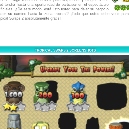
ed tendrá hasta una oportunidad de participar en el espectáculo
3.76470
ificiales! ¿De este modo, está listo usted para dejar su negocio
17
acer su camino hacia la zona tropical? ¡Todo que usted debe venir para
pical Swaps 2 absolutamente gratis!
TROPICAL SWAPS 2 SCREENSHOTS