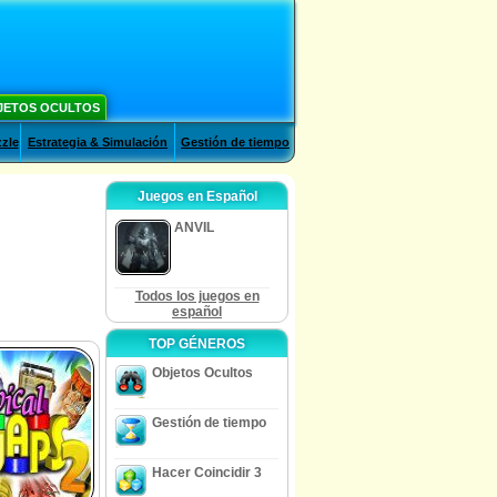
JETOS OCULTOS
zle
Estrategia & Simulación
Gestión de tiempo
Juegos en Español
ANVIL
Todos los juegos en
español
TOP GÉNEROS
Objetos Ocultos
Gestión de tiempo
Hacer Coincidir 3