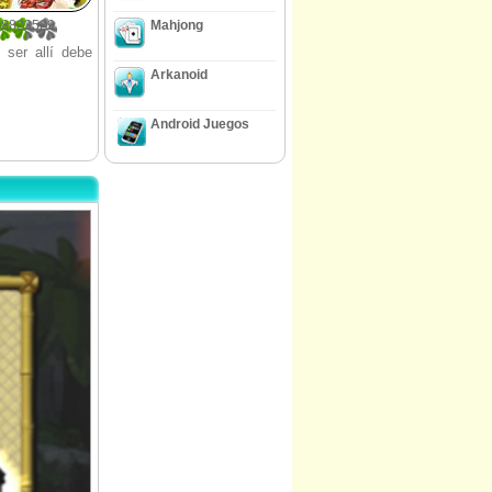
58823529
Mahjong
 ser allí debe
Arkanoid
Android Juegos