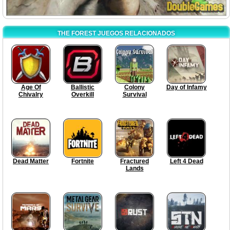
THE FOREST JUEGOS RELACIONADOS
Age Of
Ballistic
Colony
Day of Infamy
Chivalry
Overkill
Survival
Dead Matter
Fortnite
Fractured
Left 4 Dead
Lands