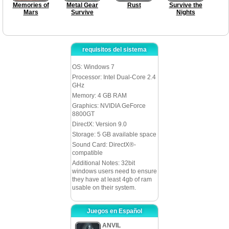
Memories of
Metal Gear
Rust
Survive the
Mars
Survive
Nights
requisitos del sistema
OS: Windows 7
Processor: Intel Dual-Core 2.4
GHz
Memory: 4 GB RAM
Graphics: NVIDIA GeForce
8800GT
DirectX: Version 9.0
Storage: 5 GB available space
Sound Card: DirectX®-
compatible
Additional Notes: 32bit
windows users need to ensure
they have at least 4gb of ram
usable on their system.
Juegos en Español
ANVIL