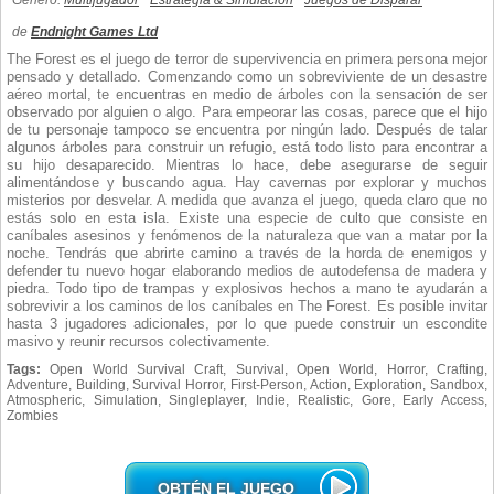
Género:
Multijugador
Estrategia & Simulación
Juegos de Disparar
de
Endnight Games Ltd
The Forest es el juego de terror de supervivencia en primera persona mejor
pensado y detallado. Comenzando como un sobreviviente de un desastre
aéreo mortal, te encuentras en medio de árboles con la sensación de ser
observado por alguien o algo. Para empeorar las cosas, parece que el hijo
de tu personaje tampoco se encuentra por ningún lado. Después de talar
algunos árboles para construir un refugio, está todo listo para encontrar a
su hijo desaparecido. Mientras lo hace, debe asegurarse de seguir
alimentándose y buscando agua. Hay cavernas por explorar y muchos
misterios por desvelar. A medida que avanza el juego, queda claro que no
estás solo en esta isla. Existe una especie de culto que consiste en
caníbales asesinos y fenómenos de la naturaleza que van a matar por la
noche. Tendrás que abrirte camino a través de la horda de enemigos y
defender tu nuevo hogar elaborando medios de autodefensa de madera y
piedra. Todo tipo de trampas y explosivos hechos a mano te ayudarán a
sobrevivir a los caminos de los caníbales en The Forest. Es posible invitar
hasta 3 jugadores adicionales, por lo que puede construir un escondite
masivo y reunir recursos colectivamente.
Tags:
Open World Survival Craft, Survival, Open World, Horror, Crafting,
Adventure, Building, Survival Horror, First-Person, Action, Exploration, Sandbox,
Atmospheric, Simulation, Singleplayer, Indie, Realistic, Gore, Early Access,
Zombies
OBTÉN EL JUEGO