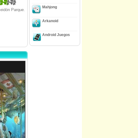
Mahjong
seidón Parque.
Arkanoid
Android Juegos