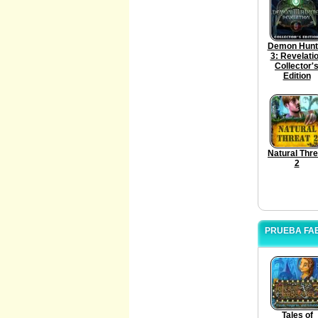
Demon Hunt
3: Revelati
Collector'
Edition
Natural Thre
2
PRUEBA FAB
Tales of