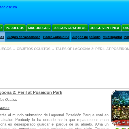
 lado oscuro
R
PC JUEGOS
MAC JUEGOS
JUEGOS GRATUITOS
JUEGOS EN LÍNEA
OB
tos
Juegos de vacaciones
Hacer Coincidir 3
Juegos de película
Multijugador
Puz
JUEGOS
→
OBJETOS OCULTOS
→
TALES OF LAGOONA 2: PERIL AT POSEIDO
goona 2: Peril at Poseidon Park
tos Ocultos
 Games
atrás al mundo submarino de Lagoona! Poseidón Parque está en
 alcalde Peabody lo ha cerrado hasta que reparaciones sean
ona es desesperado guardar el parque de su abuelo. ¡Una un
richoso de caracteres como embarca en otro viaje Objetivo