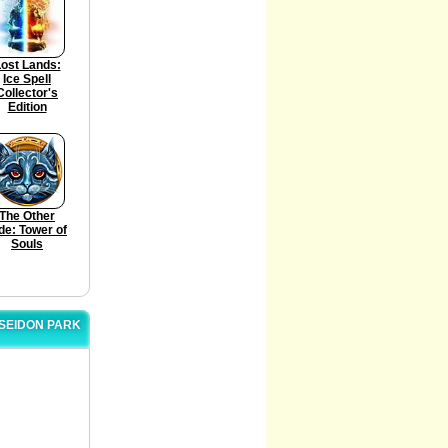
ost Lands:
Ice Spell
Collector's
Edition
The Other
de: Tower of
Souls
OSEIDON PARK