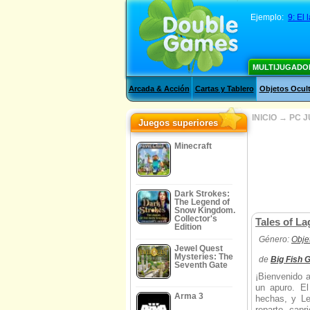
Ejemplo:
9: El
MULTIJUGADO
Arcada & Acción
Cartas y Tablero
Objetos Ocul
INICIO
→
PC 
Juegos superiores
Minecraft
Dark Strokes:
The Legend of
Snow Kingdom.
Collector's
Tales of La
Edition
Género:
Obje
Jewel Quest
Mysteries: The
de
Big Fish
Seventh Gate
¡Bienvenido 
un apuro. El
Arma 3
hechas, y Le
reparto cap