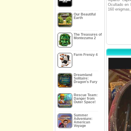
Ocultado en 
160 enigmas,
Our Beautiful
Earth
The Treasures of
Montezuma 2
Farm Frenzy 4
Dreamland
Solitaire:
Dragon's Fury
Rescue Team:
Danger from
Outer Space!
Summer
Adventure:
American
Voyage