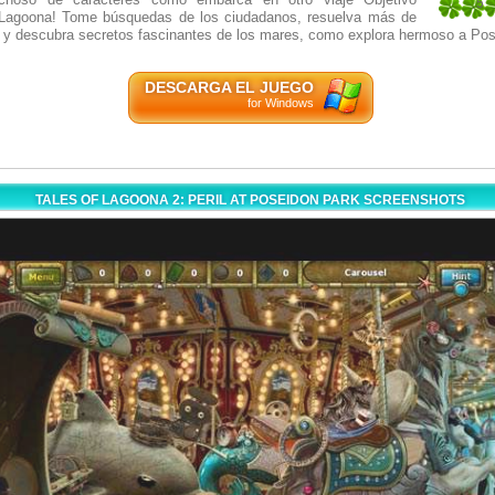
5
Lagoona! Tome búsquedas de los ciudadanos, resuelva más de
2
 y descubra secretos fascinantes de los mares, como explora hermoso a Po
DESCARGA EL JUEGO
for Windows
TALES OF LAGOONA 2: PERIL AT POSEIDON PARK SCREENSHOTS