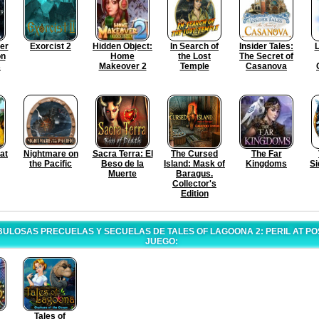
er
Exorcist 2
Hidden Object:
In Search of
Insider Tales:
L
on
Home
the Lost
The Secret of
s
Makeover 2
Temple
Casanova
at
Nightmare on
Sacra Terra: El
The Cursed
The Far
the Pacific
Beso de la
Island: Mask of
Kingdoms
Si
Muerte
Baragus.
Collector's
Edition
ULOSAS PRECUELAS Y SECUELAS DE TALES OF LAGOONA 2: PERIL AT P
JUEGO:
Tales of