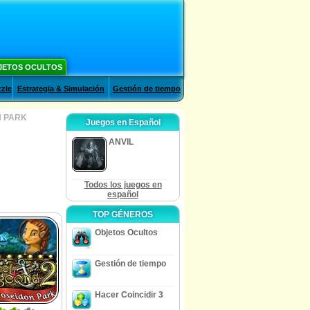
JETOS OCULTOS
zle
Estrategia & Simulación
Gestión de tiempo
N PARK
Juegos en Español
ANVIL
Todos los juegos en
español
TOP GÉNEROS
Objetos Ocultos
Gestión de tiempo
Hacer Coincidir 3