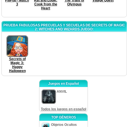
PillPop - Match
Rat and Louie:
The Trials of
Village Quest
3
Cook from the
Olympus
Heart
PRUEBA FABULOSAS PRECUELAS Y SECUELAS DE SECRETS OF MAGIC
2: WITCHES AND WIZARDS JUEGO:
Secrets of
Magic 3:
Happy
Halloween
Juegos en Español
ANVIL
Todos los juegos en español
TOP GÉNEROS
Objetos Ocultos