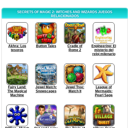
SECRETS OF MAGIC 2: WITCHES AND WIZARDS JUEGOS
RELACIONADOS
Akhra: Los
Button Tales
Cradle of
Engineering: El
tesoros
Rome 2
misterio del
reloj milenario
Fairy Land:
Jewel Match:
Jewel Tree:
League of
The Magical
Snowscapes
Match It
Mermaids:
Machine
Pearl Saga