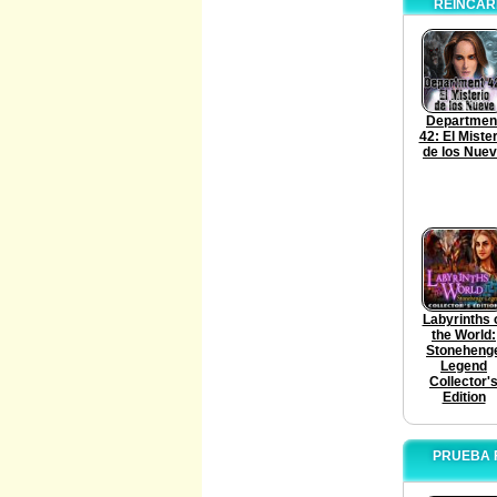
REINCAR
Departmen
42: El Mister
de los Nue
Labyrinths 
the World:
Stoneheng
Legend
Collector'
Edition
PRUEBA 