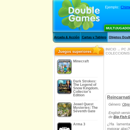
Ejemplo:
Chime
MULTIJUGADO
Arcada & Acción
Cartas y Tablero
Objetos Ocul
INICIO
→
PC 
Juegos superiores
COLECCIONIS
Minecraft
Dark Strokes:
The Legend of
Snow Kingdom.
Collector's
Edition
Reincarnati
Jewel Quest
Género:
Obje
Mysteries: The
Seventh Gate
English versi
de
Big Fish
¿Ha lamenta
Arma 3
mejorar algo?