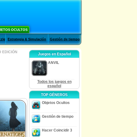
JETOS OCULTOS
zle
Estrategia & Simulación
Gestión de tiempo
D EDICIÓN
Juegos en Español
ANVIL
Todos los juegos en
español
TOP GÉNEROS
Objetos Ocultos
Gestión de tiempo
Hacer Coincidir 3