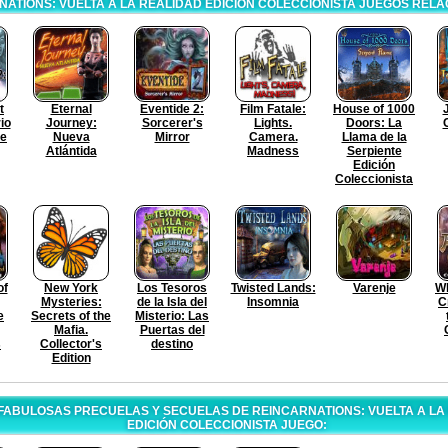
NATIONS: VUELTA A LA REALIDAD EDICIÓN COLECCIONISTA JUEGOS REL
t
Eternal
Eventide 2:
Film Fatale:
House of 1000
io
Journey:
Sorcerer's
Lights.
Doors: La
ve
Nueva
Mirror
Camera.
Llama de la
Atlántida
Madness
Serpiente
Edición
Coleccionista
of
New York
Los Tesoros
Twisted Lands:
Varenje
W
Mysteries:
de la Isla del
Insomnia
C
e
Secrets of the
Misterio: Las
Mafia.
Puertas del
s
Collector's
destino
Edition
FABULOSAS PRECUELAS Y SECUELAS DE REINCARNATIONS: VUELTA A LA
EDICIÓN COLECCIONISTA JUEGO: