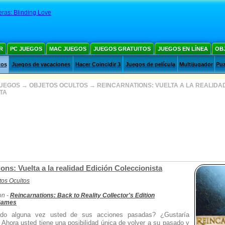
ras: Blinding Love
R
PC JUEGOS
MAC JUEGOS
JUEGOS GRATUITOS
JUEGOS EN LÍNEA
OB
tos
Juegos de vacaciones
Hacer Coincidir 3
Juegos de película
Multijugador
Puz
JUEGOS
→
OBJETOS OCULTOS
→
REINCARNATIONS: VUELTA A LA REALIDA
TA
ons: Vuelta a la realidad Edición Coleccionista
tos Ocultos
on -
Reincarnations: Back to Reality Collector's Edition
 Games
do alguna vez usted de sus acciones pasadas? ¿Gustaría
 Ahora usted tiene una posibilidad única de volver a su pasado y