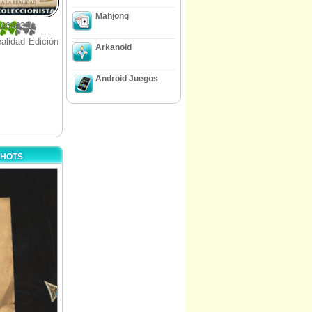
Mahjong
63636364
ealidad Edición
Arkanoid
Android Juegos
SHOTS