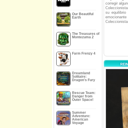
corregir algu
Coleccionista
su equilibri
Our Beautiful
emocionante y
Earth
Coleccionista 
The Treasures of
Montezuma 2
Farm Frenzy 4
REI
Dreamland
Solitaire:
Dragon's Fury
Rescue Team:
Danger from
Outer Space!
Summer
Adventure:
American
Voyage