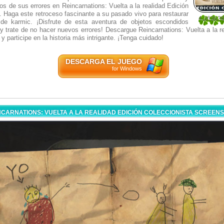
nos de sus errores en Reincarnations: Vuelta a la realidad Edición
. Haga este retroceso fascinante a su pasado vivo para restaurar
4.36363
o de karmic. ¡Disfrute de esta aventura de objetos escondidos
11
 trate de no hacer nuevos errores! Descargue Reincarnations: Vuelta a la r
y participe en la historia más intrigante. ¡Tenga cuidado!
DESCARGA EL JUEGO
for Windows
NCARNATIONS: VUELTA A LA REALIDAD EDICIÓN COLECCIONISTA SCREEN