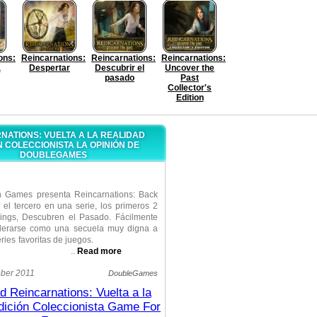
ons:
Reincarnations:
Reincarnations:
Reincarnations:
a
Despertar
Descubrir el
Uncover the
pasado
Past
Collector's
Edition
NATIONS: VUELTA A LA REALIDAD
N COLECCIONISTA LA OPINIÓN DE
DOUBLEGAMES
h Games presenta Reincarnations: Back
s el tercero en una serie, los primeros 2
ings, Descubren el Pasado. Fácilmente
derarse como una secuela muy digna a
s series favoritas de juegos.
..
Read more
 que usted vuelve al pasado y ahora su
ober 2011
DoubleGames
ncipal es la corrección de sus propios
 Reincarnations: Vuelta a la
ted viajará en sus vidas pasadas, pondrá
Edición Coleccionista Game For
, y restaurar su equilibrio de karmic en