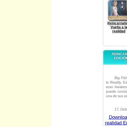
Reincarnati
Vuelta a l
realidad
REINCAR
EDICIÓ
Big Fis
to Reality. E
eran Awaken
puede consi
una de su
Suponga
17, Oct
objetivo pri
Download
errores. ¡Us
realidad 
cosas derecho