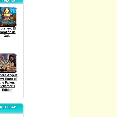
ACIONADOS
Journey: El
Corazón de
Gaia
here Angels
ry: Tears of
the Fallen.
Collector's
Edition
 REALIDAD