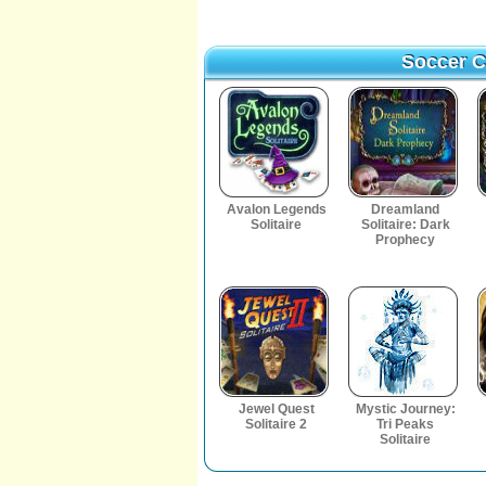
Soccer C
Soccer C
Avalon Legends
Dreamland
Solitaire
Solitaire: Dark
Prophecy
Jewel Quest
Mystic Journey:
Solitaire 2
Tri Peaks
Solitaire