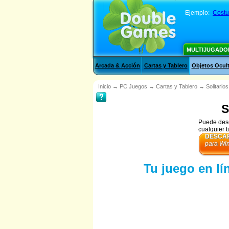
Ejemplo:
Cost
MULTIJUGADO
Arcada & Acción
Cartas y Tablero
Objetos Ocul
Inicio
→
PC Juegos
→
Cartas y Tablero
→
Solitarios
S
Puede desc
cualquier 
DESCAR
para Wi
Tu juego en lí