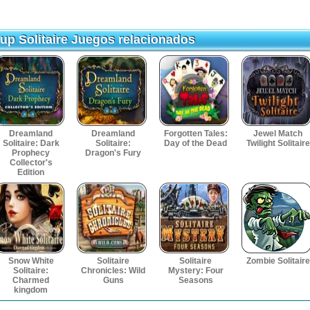
up Solitaire Juegos relacionados
up Solitaire Juegos relacionados
Dreamland
Dreamland
Forgotten Tales:
Jewel Match
Solitaire: Dark
Solitaire:
Day of the Dead
Twilight Solitaire
Prophecy
Dragon's Fury
Collector's
Edition
Snow White
Solitaire
Solitaire
Zombie Solitaire
Solitaire:
Chronicles: Wild
Mystery: Four
Charmed
Guns
Seasons
kingdom