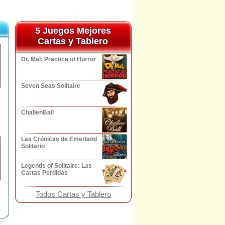
5 Juegos Mejores
5 Juegos Mejores
Cartas y Tablero
Cartas y Tablero
Dr. Mal: Practice of Horror
Seven Seas Solitaire
ChallenBall
Las Crónicas de Emerland
Solitario
Legends of Solitaire: Las
Cartas Perdidas
Todos Cartas y Tablero