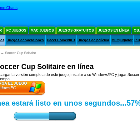
ume Chaos
R
PC JUEGOS
MAC JUEGOS
JUEGOS GRATUITOS
JUEGOS EN LÍNEA
OB
tos
Juegos de vacaciones
Hacer Coincidir 3
Juegos de película
Multijugador
Puz
→
Soccer Cup Solitaire
occer Cup Solitaire en línea
argar la versión completa de este juego, instalar a su Windows/PC y jugar Soccer 
tiempo.
GA EL JUEGO
ndows PC
nea estará listo en unos segundos...
59