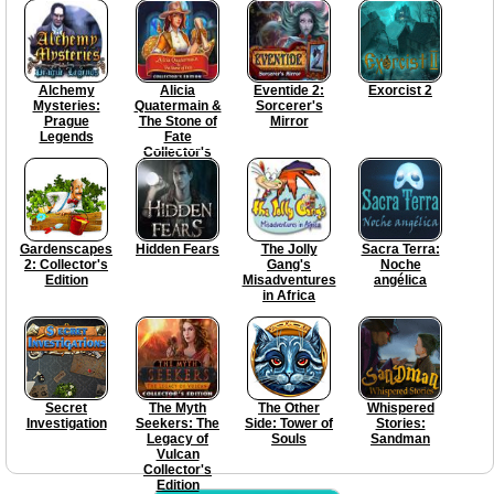
Alchemy
Alicia
Eventide 2:
Exorcist 2
Mysteries:
Quatermain &
Sorcerer's
Prague
The Stone of
Mirror
Legends
Fate
Collector's
Edition
Gardenscapes
Hidden Fears
The Jolly
Sacra Terra:
2: Collector's
Gang's
Noche
Edition
Misadventures
angélica
in Africa
Secret
The Myth
The Other
Whispered
Investigation
Seekers: The
Side: Tower of
Stories:
Legacy of
Souls
Sandman
Vulcan
Collector's
Edition