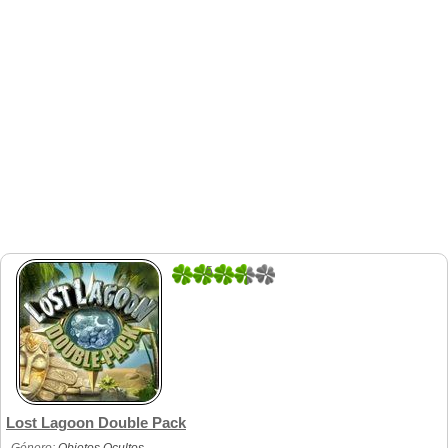
5
1
Lost Lagoon Double Pack