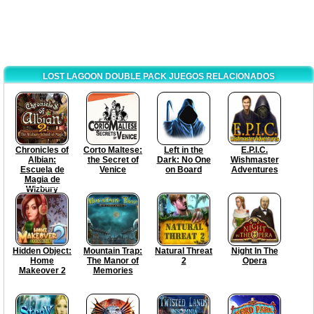
LOST LAGOON DOUBLE PACK JUEGOS RELACIONADOS
Chronicles of
Corto Maltese:
Left in the
E.P.I.C.
Albian:
the Secret of
Dark: No One
Wishmaster
Escuela de
Venice
on Board
Adventures
Magia de
Wizbury
Hidden Object:
Mountain Trap:
Natural Threat
Night In The
Home
The Manor of
2
Opera
Makeover 2
Memories