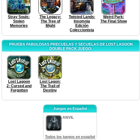
Stray Souls:
The Legacy:
Twisted Lands:
Weird Park:
Stolen
The Tree of
Insomnia
The Final Show
Memories
Might
Edición
Coleccionista
PRUEBA FABULOSAS PRECUELAS Y SECUELAS DE LOST LAGOON
DOUBLE PACK JUEGO:
Lost Lagoon
Lost Lagon:
2: Cursed and
The Trail of
Forgotten
Destiny
Juegos en Español
ANVIL
Todos los juegos en español