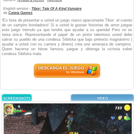
Género:
Arcada & Acción
Aventura
English version -
Tibor: Tale Of A Kind Vampire
de
Cateia Games
!Es hora de presentar a usted un juego nuevo apacionante Tibor: el cuento
de un vampiro bondadoso! Si a usted le gustan historias de amor juegue
este juego trémulo ya que tendrá que ayudar a su querida! Pero no es
tarea única. Representando el papel de un pintor talentoso usted debe
salvar su pueblo de una condesa Sibilska que bajo pretexto magnánimo (
ayudar a usted con su carrera y dinero) crea una amenaza de vampiros.
Quere hacerse un héroe famoso, juegue y obtenga la victoria sobre
condesa Sibilska mala.
DESCARGA EL JUEGO
for Windows
SCREENSHOTS
VIDEO