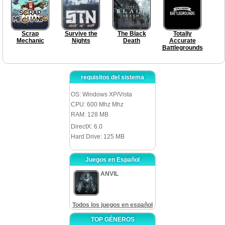
Scrap
Survive the
The Black
Totally
Mechanic
Nights
Death
Accurate
Battlegrounds
requisitos del sistema
OS: Windows XP/Vista
CPU: 600 Mhz Mhz
RAM: 128 MB
DirectX: 6.0
Hard Drive: 125 MB
Juegos en Español
ANVIL
Todos los juegos en español
TOP GÉNEROS