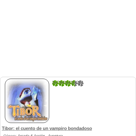
3.8716814159292
226
Tibor: el cuento de un vampiro bondadoso