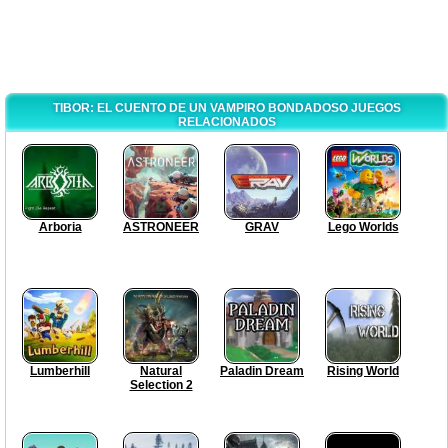
TIBOR: EL CUENTO DE UN VAMPIRO BONDADOSO JUEGOS
RELACIONADOS
Arboria
ASTRONEER
GRAV
Lego Worlds
Lumberhill
Natural
Paladin Dream
Rising World
Selection 2