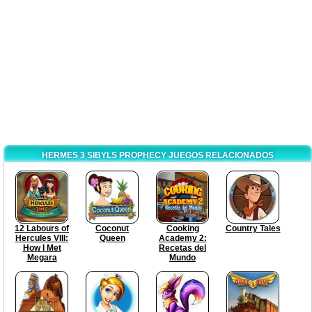
HERMES 3 SIBYLS PROPHECY JUEGOS RELACIONADOS
12 Labours of
Coconut
Cooking
Country Tales
Hercules VIII:
Queen
Academy 2:
How I Met
Recetas del
Megara
Mundo