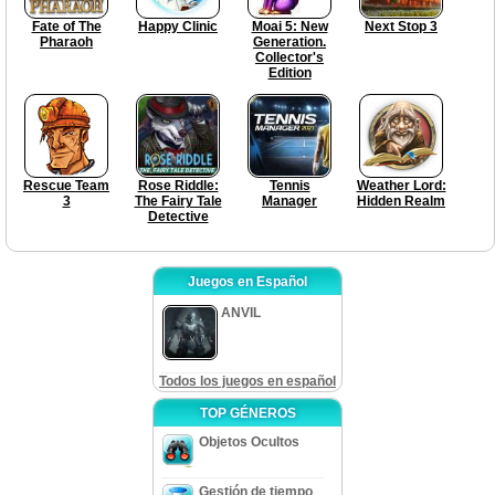
Fate of The
Happy Clinic
Moai 5: New
Next Stop 3
Pharaoh
Generation.
Collector's
Edition
Rescue Team
Rose Riddle:
Tennis
Weather Lord:
3
The Fairy Tale
Manager
Hidden Realm
Detective
Juegos en Español
ANVIL
Todos los juegos en español
TOP GÉNEROS
Objetos Ocultos
Gestión de tiempo