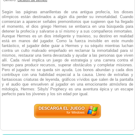
Género:
Gestión de tiempo
Según las páginas amarillentas de una antigua profecía, los dioses
olímpicos están destinados a algún día perder su inmortalidad. Cuando
comienzan a aparecer señales premonitorios que sugieren que ha llegado
el momento, el dios griego Hermes se embarca en una búsqueda para
detener la profecía y salvarse a sí mismo y a sus compañeros inmortales.
Aunque Hermes es un dios inteligente y travieso, su destino en realidad
está en manos del jugador. Como la fuerza invisible en este mundo
fantástico, el jugador debe guiar a Hermes y su séquito mientras luchan
contra un culto malvado empeñado en reclamar la inmortalidad para sí
mismos, restaurar una tierra devastada y ayudar a las personas que viven
allí. Cada nivel implica un juego de estrategia y una carrera contra el
tiempo para producir recursos, superar obstáculos y completar misiones.
Pero el jugador no se queda sin ayuda. Los bonos abundan y cada dios
contribuye con una habilidad especial a la causa. Lleno de extrañas y
fantasiosas criaturas de leyenda, gráficos vívidos que salen de la pantalla
y el audio que envuelven al jugador en una emocionante atmósfera de
mitología, Hermes: Sibyls' Prophecy es una aventura épica y un escape
perfecto para los jóvenes y los sin edad por igual.
DESCARGA EL JUEGO
for Windows