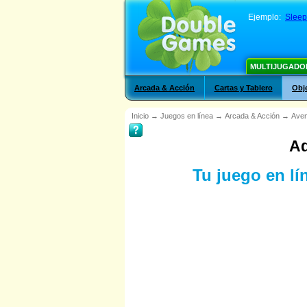
Ejemplo:
Sleep
MULTIJUGADO
Arcada & Acción
Cartas y Tablero
Obj
Inicio
→
Juegos en línea
→
Arcada & Acción
→
Aven
Ad
Tu juego en lín