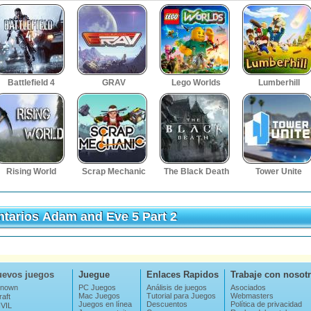
Battlefield 4
GRAV
Lego Worlds
Lumberhill
Rising World
Scrap Mechanic
The Black Death
Tower Unite
tarios Adam and Eve 5 Part 2
tarios Adam and Eve 5 Part 2
evos juegos
Juegue
Enlaces Rapidos
Trabaje con nosot
nown
PC Juegos
Análisis de juegos
Asociados
Mac Juegos
Tutorial para Juegos
Webmasters
aft
Juegos en línea
Descuentos
Política de privacidad
VIL