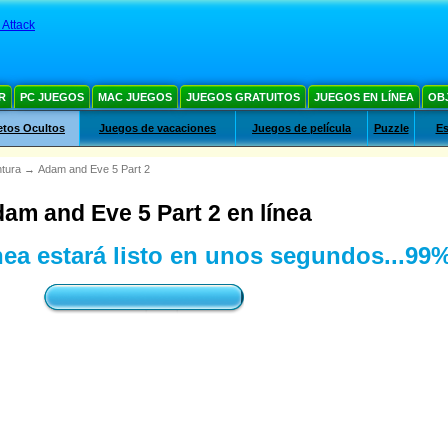
 Attack
R
PC JUEGOS
MAC JUEGOS
JUEGOS GRATUITOS
JUEGOS EN LÍNEA
OB
etos Ocultos
Juegos de vacaciones
Juegos de película
Puzzle
Es
tura
→
Adam and Eve 5 Part 2
am and Eve 5 Part 2 en línea
ea estará listo en unos segundos...
100