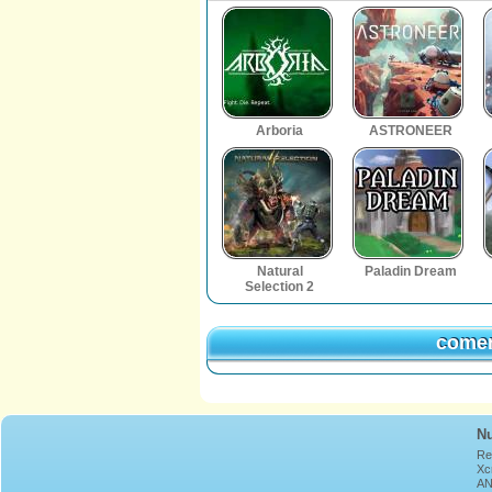
Arboria
ASTRONEER
Natural
Paladin Dream
Selection 2
comen
comen
Nu
Re
Xcr
AN