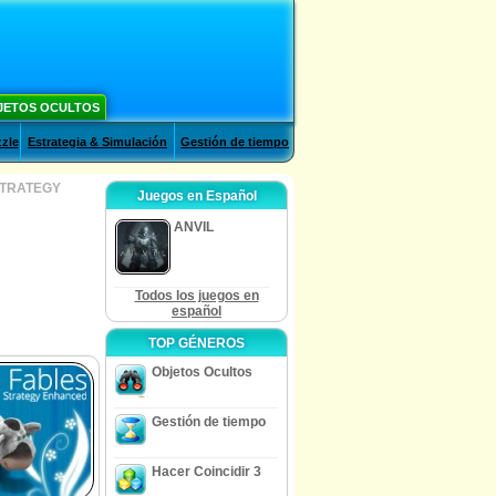
JETOS OCULTOS
zle
Estrategia & Simulación
Gestión de tiempo
STRATEGY
Juegos en Español
ANVIL
Todos los juegos en
español
TOP GÉNEROS
Objetos Ocultos
Gestión de tiempo
Hacer Coincidir 3