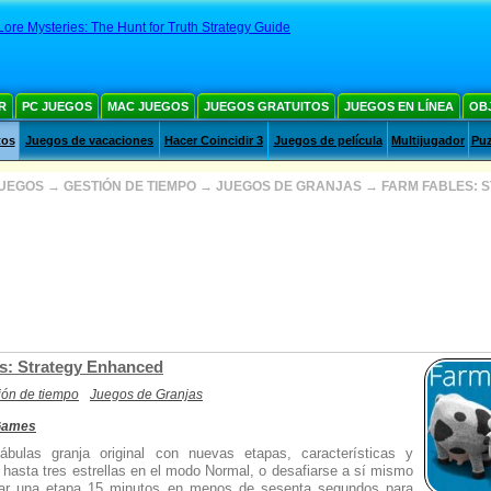
Lore Mysteries: The Hunt for Truth Strategy Guide
R
PC JUEGOS
MAC JUEGOS
JUEGOS GRATUITOS
JUEGOS EN LÍNEA
OB
tos
Juegos de vacaciones
Hacer Coincidir 3
Juegos de película
Multijugador
Puz
JUEGOS
→
GESTIÓN DE TIEMPO
→
JUEGOS DE GRANJAS
→
FARM FABLES: 
s: Strategy Enhanced
ión de tiempo
Juegos de Granjas
 Games
ábulas granja original con nuevas etapas, características y
hasta tres estrellas en el modo Normal, o desafiarse a sí mismo
tar una etapa 15 minutos en menos de sesenta segundos para