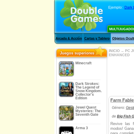
Ejemplo:
Dark 
MULTIJUGADO
Arcada & Acción
Cartas y Tablero
Objetos Ocul
INICIO
→
PC 
Juegos superiores
ENHANCED
Minecraft
Dark Strokes:
The Legend of
Snow Kingdom.
Collector's
Edition
Farm Fable
Jewel Quest
Género:
Gest
Mysteries: The
Seventh Gate
de
Big Fish
Revive las f
Arma 3
modos! Gana 
para comple