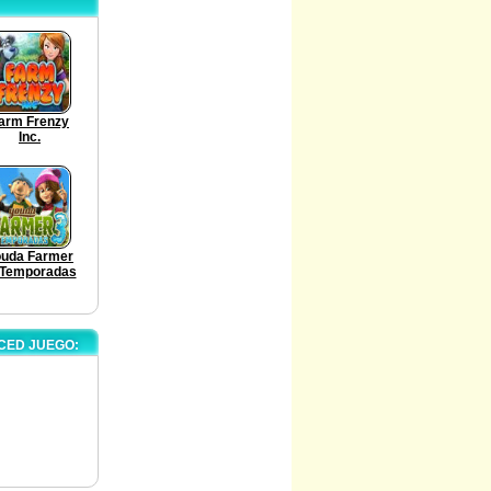
arm Frenzy
Inc.
ouda Farmer
 Temporadas
CED JUEGO: