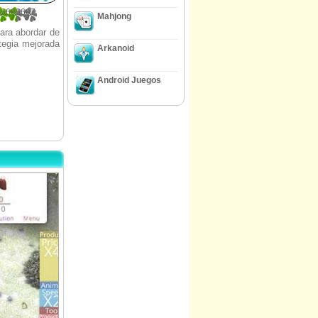
66666667
Mahjong
para abordar de
ategia mejorada
Arkanoid
Android Juegos