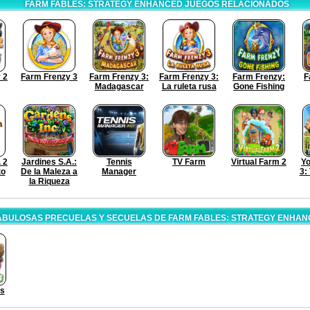
FARM FABLES: STRATEGY ENHANCED JUEGOS RELACIONADOS
 2
Farm Frenzy 3
Farm Frenzy 3:
Farm Frenzy 3:
Farm Frenzy:
F
Madagascar
La ruleta rusa
Gone Fishing
 2
Jardines S.A.:
Tennis
TV Farm
Virtual Farm 2
Y
to
De la Maleza a
Manager
3:
la Riqueza
ABULOSAS PRECUELAS Y SECUELAS DE FARM FABLES: STRATEGY ENHAN
es