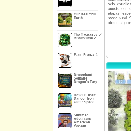
seis estrell
puesto con e
etapas "espec
Our Beautiful
Earth
modo puro! Si
ofrece algo p
The Treasures of
Montezuma 2
Farm Frenzy 4
Dreamland
Solitaire:
Dragon's Fury
Rescue Team:
Danger from
Outer Space!
Summer
Adventure:
American
Voyage