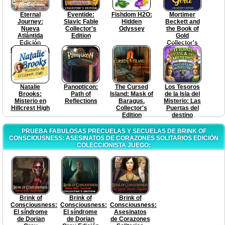
Eternal
Eventide:
Fishdom H2O:
Mortimer
Journey:
Slavic Fable
Hidden
Beckett and
Nueva
Collector's
Odyssey
the Book of
Atlántida
Edition
Gold
Edición
Collector's
Coleccionista
Edition
Natalie
Panopticon:
The Cursed
Los Tesoros
Brooks:
Path of
Island: Mask of
de la Isla del
Misterio en
Reflections
Baragus.
Misterio: Las
Hillcrest High
Collector's
Puertas del
Edition
destino
PRUEBA FABULOSAS PRECUELAS Y SECUELAS DE BRINK OF
CONSCIOUSNESS: ASESINATOS DE CORAZONES SOLITARIOS EDICIÓN
COLECCIONISTA JUEGO:
Brink of
Brink of
Brink of
Consciousness:
Consciousness:
Consciousness:
El síndrome
El síndrome
Asesinatos
de Dorian
de Dorian
de Corazones