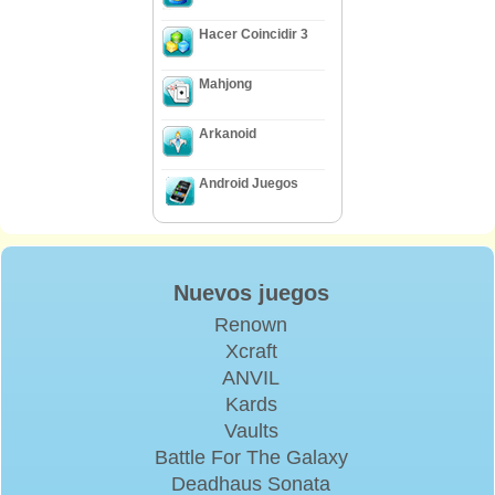
jugador, basando esa opinión sobre el argumento increíblemente asustadizo
y original que le transferirá literalmente al 19no siglo Londres, o en el
Hacer Coincidir 3
immersive y desafiando gameplay que ha mezclado elementos de juegos de
objetos escondidos con aquellos de aventura y rompecabezas. ¿O tal vez la
gráfica aturdidora que es realmente hermosa para mirar mezclado con los
Mahjong
efectos sonoros misteriosos y banda de sonido eficaz que le asegurará para
descargar y jugar el juego ahora? ¡Todo lo que pudiera ser, disfrutar en este
juego!
Arkanoid
Android Juegos
Nuevos juegos
Renown
Xcraft
ANVIL
Kards
Vaults
Battle For The Galaxy
Deadhaus Sonata