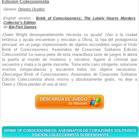
Edición Coleccionista
Género:
Objetos Ocultos
English version -
Brink of Consciousness: The Lonely Hearts Murders
Collector's Edition
de
Big Fish Games
¡Owen Wright desesperadamente necesita su ayuda! ¡Van a la ciudad
británica y ayuda encuentran y rescatan a Olivia, la hija del protagonista
principal, en un juego impresionante de objetos escondidos según el título
Brink of Consciousness: Asesinatos de Corazones Solitarios Edición
Coleccionista! La nueva parte de esta maravillosa serie de juegos le abrirá
la puerta al mundo de misterios y secretos. Agarre al criminal que
secuestra y mata a la gente inocente. Tome este caso intrigante, solucione
muchos rompecabezas y encuentre todos los objetos necesarios.
¡Descargue Brink of Consciousness: Asesinatos de Corazones Solitarios
Edición Coleccionista ahora mismo y absolutamente gratis, no deje a
Owen y Olivia pierden el uno al otro!
DESCARGA EL JUEGO
for Windows
BRINK OF CONSCIOUSNESS: ASESINATOS DE CORAZONES SOLITARIOS
EDICIÓN COLECCIONISTA SCREENSHOTS