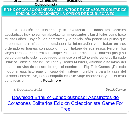
Gray
Gray Edición
Solitarios
Coleccionista
BRINK OF CONSCIOUSNESS: ASESINATOS DE CORAZONES SOLITARIOS
EDICIÓN COLECCIONISTA LA OPINIÓN DE DOUBLEGAMES
La solución de misterios y la revelación de todos los secretos
asustadizos hoy no son en absoluto tan interesantes y tan difíciles como hace
muchos años. Hoy día, los detectives y la policía sólo ponen las pistas que
encuentran en máquinas, consiguen la información y la tratan en sus
ordenadores fuertes, con poco o ningún trabajo de sus sesos. Pero en los
viejos tiempos, nada era tan simple. Si quiere emplear su materia gris y su
cerebro, intente este nuevo juego animoso en el 19no siglo Londres llamado
Brink of Consciousness: The Lonely Hearts Murders, viniendo a nosotros del
equipo en vías de desarrollo bajo el nombre de Big Fish Games. ¡De este
modo, si está listo para un caso del misterio increíble, y para la caza del
cazador consecutivo, nos acompaña en este viaje asombroso y lee el resto
de la revisión!
..
Read more
Brink of Consciousness: The Lonely Hearts Murders es la segunda
3, December 2012
DoubleGames
instalación en este jugador solo serie de objetos escondidos, con mucho
Download Brink of Consciousness: Asesinatos de
elementos de juegos de Aventura y Rompecabezas integrados en ello. ¡El
Corazones Solitarios Edición Coleccionista Game For
gameplay de este juego es simplemente asombroso! Hay una mezcla de
escenas típicas de objetos escondidos donde busca los artículos de la lista,
Free
algunos de los cuales se tienen que combinar de dos objetos diferentes, o
son interactivos. Pero también hay las tareas que por lo general vemos en
juegos de aventura, como la dirección de la pelota a través del laberinto o
listado de objetos según cierto criterio. Hay realmente mucho elegir de, pero