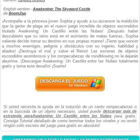
Género:
Objetos Ocultos
English version -
Awakening: The Skyward Castle
de
BoomZap
¡Acompañe a la princesa joven Sophia y ayude a su ascensor la maldición
que la gente de plaga en el nuevo juego increíble de objetos escondidos
titulado Awakening: Un Castillo entre las Nubes! ¡Después haber
descubierto que su reino está en el asimiento de malas fuerzas, Sophia
valiente decide tomar su destino en sus propias manos! ¡Tiene que vencer
a muchos enemigos, peligros y obstáculos con su ingenio, habilidad y
aliados! ¡Destruya el mal y salve el Reino! Las escenas de objetos
escondidos asombrosos y los rompecabezas de mindblowing no le dejarán
aburrirse. ¡Descargue Awakening: Un Castillo entre las Nubes totalmente
gratis y toma este desafío! ¡Suerte!
DESCARGA EL JUEGO
for Windows
Si usted necesita la ayuda en la solución de un cierto rompecabezas o
en la busceda de un objeto necesario, usted puede
descargar guía de
estrategia paraAwakening: Un Castillo entre las Nubes
para gratis.
Consiga Tutorial detallado de como terminar todos los niveles y no omitir
ningún sólo secreto del juego para gratis en absoluto!