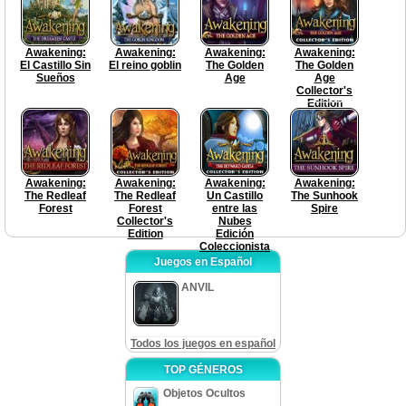
Awakening:
Awakening:
Awakening:
Awakening:
El Castillo Sin
El reino goblin
The Golden
The Golden
Sueños
Age
Age
Collector's
Edition
Awakening:
Awakening:
Awakening:
Awakening:
The Redleaf
The Redleaf
Un Castillo
The Sunhook
Forest
Forest
entre las
Spire
Collector's
Nubes
Edition
Edición
Coleccionista
Juegos en Español
ANVIL
Todos los juegos en español
TOP GÉNEROS
Objetos Ocultos