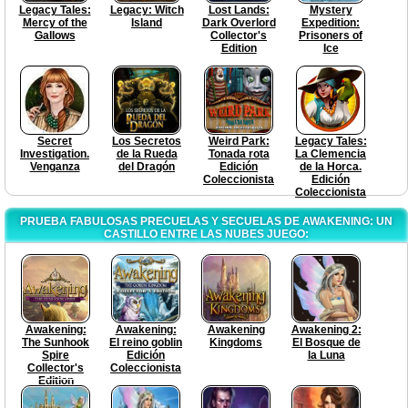
Legacy Tales:
Legacy: Witch
Lost Lands:
Mystery
Mercy of the
Island
Dark Overlord
Expedition:
Gallows
Collector's
Prisoners of
Edition
Ice
Secret
Los Secretos
Weird Park:
Legacy Tales:
Investigation.
de la Rueda
Tonada rota
La Сlemencia
Venganza
del Dragón
Edición
de la Horca.
Coleccionista
Edición
Coleccionista
PRUEBA FABULOSAS PRECUELAS Y SECUELAS DE AWAKENING: UN
CASTILLO ENTRE LAS NUBES JUEGO:
Awakening:
Awakening:
Awakening
Awakening 2:
The Sunhook
El reino goblin
Kingdoms
El Bosque de
Spire
Edición
la Luna
Collector's
Coleccionista
Edition