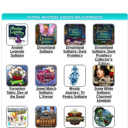
ASTRAL MASTERS JUEGOS RELACIONADOS
Avalon
Dreamland
Dreamland
Dreamland
Legends
Solitaire
Solitaire: Dark
Solitaire: Dark
Solitaire
Prophecy
Prophecy
Collector's
Edition
Forgotten
Jewel Match
Mystic
Snow White
Tales: Day of
Solitaire:
Journey: Tri
Solitaire:
the Dead
L'Amour
Peaks Solitaire
Charmed
kingdom