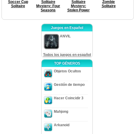
Soccer Cup
Solitaire
Solitaire
Zombie
Solitaire
Mystery: Four
Mystery:
Solitaire
Seasons
Stolen Power
Juegos en Español
ANVIL
Todos los juegos en español
TOP GÉNEROS
Objetos Ocultos
Gestión de tiempo
Hacer Coincidir 3
Mahjong
Arkanoid