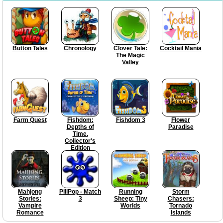
Button Tales
Chronology
Clover Tale:
Cocktail Mania
The Magic
Valley
Farm Quest
Fishdom:
Fishdom 3
Flower
Depths of
Paradise
Time.
Collector's
Edition
Mahjong
PillPop - Match
Running
Storm
Stories:
3
Sheep: Tiny
Chasers:
Vampire
Worlds
Tornado
Romance
Islands