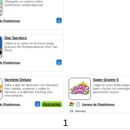
¡Rasguñe su cabeza sobre
numerosos rompecabezas!
i
de Plataformas
One Tap Hero
¡Salve a su amor en el nuevo juego
gracioso de Rompecabezas One Tap
Hero!
i
de Plataformas
Varmintz Deluxe
Super Granny 5
Salta a algo de diversión con Varmintz!
¡Viaje en zona árida pelig
Haz rebotar, esquivar y saltar tu
patio y luche con enemigo
Varmintz a la libertad. Disfruta una
generación nuevo!
emocionante...
i
Descargar
de Plataformas
Juegos de Plataformas
18, January
1