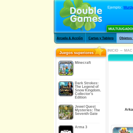
Ejemplo:
Murde
MULTIJUGADO
Arcada & Acción
Cartas y Tablero
Objetos
→
INICIO
MAC
Juegos superiores
Minecraft
Dark Strokes:
The Legend of
Snow Kingdom.
Collector's
Edition
Jewel Quest
Arka
Mysteries: The
Seventh Gate
Arma 3