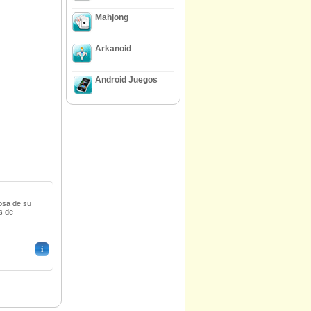
Mahjong
Arkanoid
Android Juegos
rosa de su
s de
i