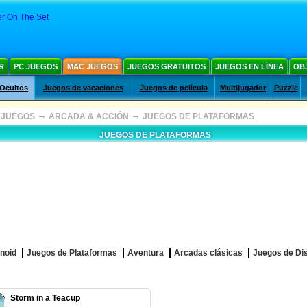
r On The Set
R
PC JUEGOS
MAC JUEGOS
JUEGOS GRATUITOS
JUEGOS EN LÍNEA
OB
 Ocultos
Juegos de vacaciones
Juegos de película
Multijugador
Puzzle
→
→
 JUEGOS
ARCADA & ACCIÓN
JUEGOS DE PLATAFORMAS
JUEGOS DE PLATAFORMAS
noid
Juegos de Plataformas
Aventura
Arcadas clásicas
Juegos de Di
Storm in a Teacup