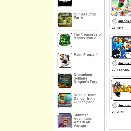
Our Beautiful
Earth
Juegos 
16, April
The Treasures of
Montezuma 2
Farm Frenzy 4
Juegos 
12, February
Dreamland
Solitaire:
Dragon's Fury
Rescue Team:
Danger from
Outer Space!
Juegos 
23, June
Summer
Adventure:
American
Voyage