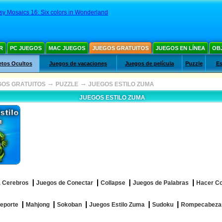
sy Mosaics 16: Six colors in Wonderland
R
PC JUEGOS
MAC JUEGOS
JUEGOS GRATUITOS
JUEGOS EN LÍNEA
OB
etos Ocultos
Juegos de vacaciones
Juegos de película
Puzzle
Es
→
→
GOS GRATUITOS
PUZZLE
JUEGOS ESTILO ZUMA
JUEGOS ESTILO ZUMA
 Cerebros
Juegos de Conectar
Collapse
Juegos de Palabras
Hacer Coi
eporte
Mahjong
Sokoban
Juegos Estilo Zuma
Sudoku
Rompecabezas