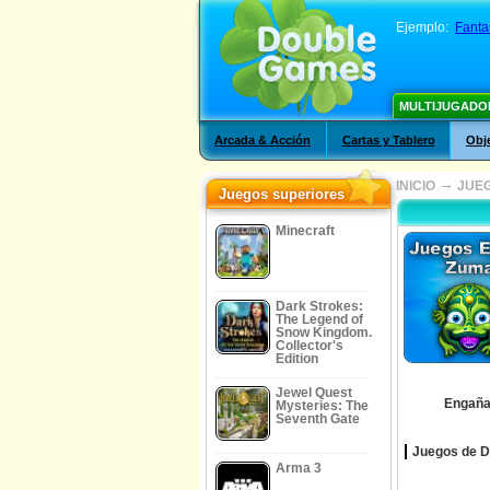
Ejemplo:
Fanta
MULTIJUGADO
Arcada & Acción
Cartas y Tablero
Obj
→
INICIO
JUE
Juegos superiores
Minecraft
Dark Strokes:
The Legend of
Snow Kingdom.
Collector's
Edition
Jewel Quest
Engaña
Mysteries: The
Seventh Gate
Juegos de D
Arma 3