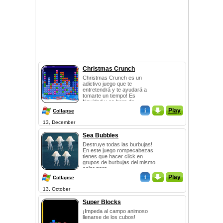
Christmas Crunch
Christmas Crunch es un
adictivo juego que te
entretendrá y te ayudará a
tomarte un tiempo! Es
Navidad y es hora de
aplasta...
i
_
Play
Collapse
13, December
Sea Bubbles
Destruye todas las burbujas!
En este juego rompecabezas
tienes que hacer click en
grupos de burbujas del mismo
color para ...
i
_
Play
Collapse
13, October
Super Blocks
¡Impeda al campo animoso
llenarse de los cubos!