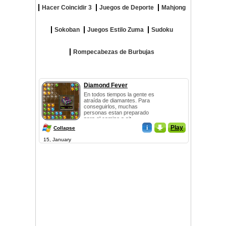
Hacer Coincidir 3
Juegos de Deporte
Mahjong
Sokoban
Juegos Estilo Zuma
Sudoku
Rompecabezas de Burbujas
Diamond Fever
En todos tiempos la gente es
atraída de diamantes. Para
conseguirlos, muchas
personas estan preparado
para el camino a sit...
i
_
Play
Collapse
15, January