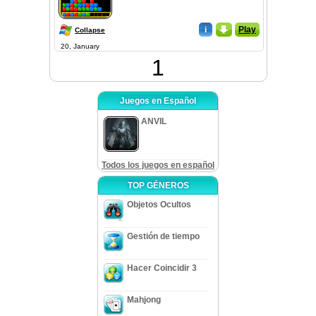
i
_
Play
Collapse
20, January
1
Juegos en Español
ANVIL
Todos los juegos en español
TOP GÉNEROS
Objetos Ocultos
Gestión de tiempo
Hacer Coincidir 3
Mahjong