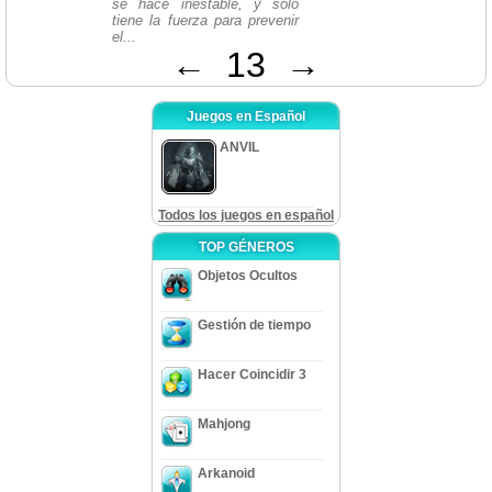
se hace inestable, y sólo
tiene la fuerza para prevenir
el...
←
13
→
Juegos en Español
ANVIL
Todos los juegos en español
TOP GÉNEROS
Objetos Ocultos
Gestión de tiempo
Hacer Coincidir 3
Mahjong
Arkanoid