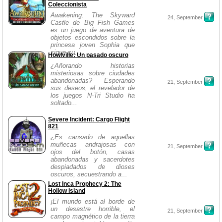
Coleccionista
Awakening: The Skyward
24, September
Castle de Big Fish Games
es un juego de aventura de
objetos escondidos sobre la
princesa joven Sophia que
sigue su...
Howlville: Un pasado oscuro
¿Añorando historias
misteriosas sobre ciudades
abandonadas? Esperando
21, September
sus deseos, el revelador de
los juegos N-Tri Studio ha
soltado...
Severe Incident: Cargo Flight
821
¿Es cansado de aquellas
muñecas andrajosas con
21, September
ojos del botón, casas
abandonadas y sacerdotes
despiadados de dioses
oscuros, secuestrando a...
Lost Inca Prophecy 2: The
Hollow Island
¡El mundo está al borde de
un desastre horrible, el
21, September
campo magnético de la tierra