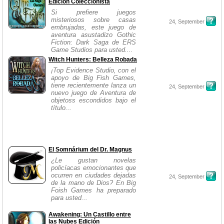
Edición Coleccionista
Si prefiere juegos
misteriosos sobre casas
24, September
embrujadas, este juego de
aventura asustadizo Gothic
Fiction: Dark Saga de ERS
Game Studios para usted....
Witch Hunters: Belleza Robada
¡Top Evidence Studio, con el
apoyo de Big Fish Games,
tiene recientemente lanza un
24, September
nuevo juego de Aventura de
objetoss escondidos bajo el
título...
El Somnárium del Dr. Magnus
¿Le gustan novelas
policíacas emocionantes que
ocurren en ciudades dejadas
24, September
de la mano de Dios? En Big
Foish Games ha preparado
para usted...
Awakening: Un Castillo entre
las Nubes Edición