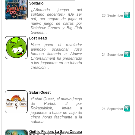
Solitario
¿Añorando juegos del
solitario decentes? ¡De ser
28, September
así, ser seguro de jugar el
nuevo juego de cartas por
Rainbow Games y Big Fish
Games...
Lost Head
Hace poco el revelador
animoso ocasional ruso
famoso llamado a Alawar
24, September
Entertainment ha presentado
a los jugadores en su tubería
creación...
Safari Quest
¡Safari Quest, el nuevo juego
de Partido 3 por
Rokapublish, invita a
24, September
jugadores a hacer un viaje de
cinco horas fascinante a la
sabana...
Gothic Fiction: La Saga Oscura