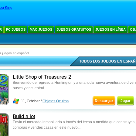
og King
R
PC JUEGOS
MAC JUEGOS
JUEGOS GRATUITOS
JUEGOS EN LÍNEA
OB
s juegos en español
TODOS LOS JUEGOS EN ESPA
Little Shop of Treasures 2
Bienvenido de regreso a Huntington y a una toda nueva aventura de diver
busca y encuentra!...
Descargar
Jugar
11, October /
Objetos Ocultos
Build a lot
Envía el mercado inmobiliario a través del techo a medida que construyes,
compras y vendes casas en este nuevo...