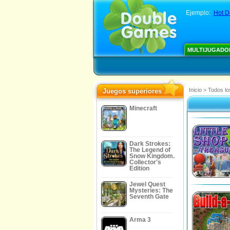
Ejemplo:
Hot D
MULTIJUGADO
Inicio
>
Todos lo
Juegos superiores
Minecraft
Dark Strokes:
The Legend of
Snow Kingdom.
Collector's
Edition
Jewel Quest
Mysteries: The
Seventh Gate
Arma 3