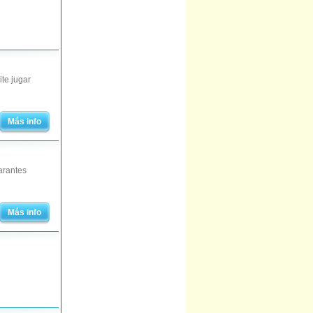
te jugar
Más info
arantes
Más info