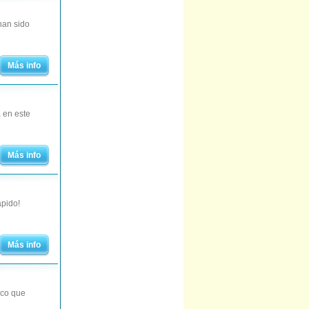
han sido
Más info
a en este
Más info
ápido!
Más info
ico que