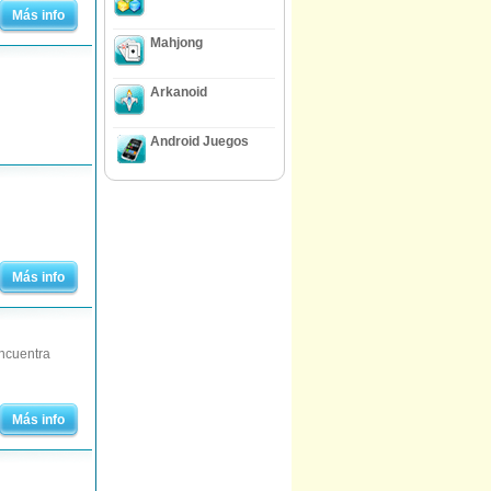
Más info
Mahjong
Arkanoid
Android Juegos
Más info
ncuentra
Más info