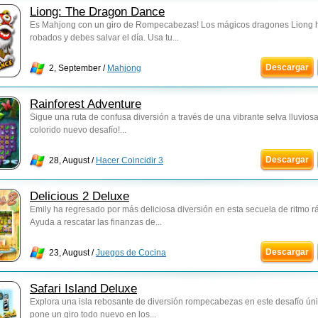
Liong: The Dragon Dance
Es Mahjong con un giro de Rompecabezas! Los mágicos dragones Liong 
robados y debes salvar el día. Usa tu...
Descargar
2, September /
Mahjong
Rainforest Adventure
Sigue una ruta de confusa diversión a través de una vibrante selva lluvios
colorido nuevo desafío!...
Descargar
28, August /
Hacer Coincidir 3
Delicious 2 Deluxe
Emily ha regresado por más deliciosa diversión en esta secuela de ritmo r
Ayuda a rescatar las finanzas de...
Descargar
23, August /
Juegos de Cocina
Safari Island Deluxe
Explora una isla rebosante de diversión rompecabezas en este desafío ún
pone un giro todo nuevo en los...