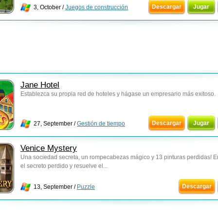
Descargar
Jugar
3, October /
Juegos de construcción
Jane Hotel
Establezca su propia red de hoteles y hágase un empresario más exitoso.
Descargar
Jugar
27, September /
Gestión de tiempo
Venice Mystery
Una sociedad secreta, un rompecabezas mágico y 13 pinturas perdidas! E
el secreto perdido y resuelve el...
Descargar
13, September /
Puzzle