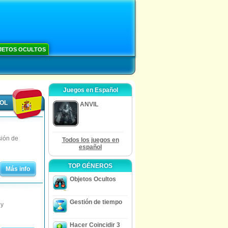
JETOS OCULTOS
Juegos en Español
ÑOL
ANVIL
sión de
Todos los juegos en
español
TOP GÉNEROS
Más info
Objetos Ocultos
Gestión de tiempo
 y
Hacer Coincidir 3