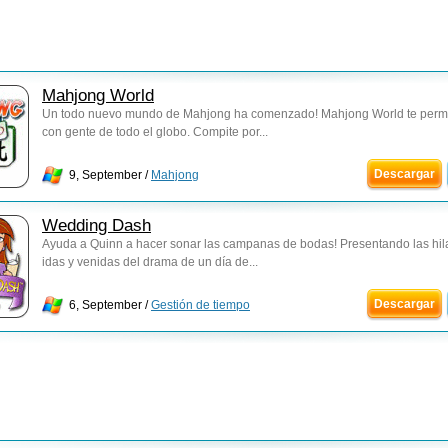
Mahjong World
Un todo nuevo mundo de Mahjong ha comenzado! Mahjong World te permi
con gente de todo el globo. Compite por...
Descargar
9, September /
Mahjong
Wedding Dash
Ayuda a Quinn a hacer sonar las campanas de bodas! Presentando las hil
idas y venidas del drama de un día de...
Descargar
6, September /
Gestión de tiempo