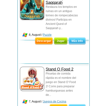
Saqqarah
Restaura los templos en
ruinas en un antiguo
torneo de rompecabezas
divinos! Participa en
Ancient Quest of
Saqqarah y...
8, August /
Puzzle
Descargar
Jugar
Más info
Stand O Food 2
Piruetas de comida
rápida es el nombre del
juego en Stand O' Food
2! Corre para preparar
hamburguesas antes
de...
7, August /
Juegos de Cocina