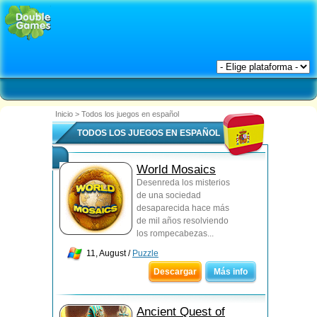
Inicio
>
Todos los juegos en español
TODOS LOS JUEGOS EN ESPAÑOL
World Mosaics
Desenreda los misterios
de una sociedad
desaparecida hace más
de mil años resolviendo
los rompecabezas...
11, August /
Puzzle
Descargar
Más info
Ancient Quest of