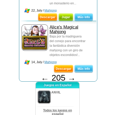
un monasterio en...
22, July /
Mahjong
Descargar
Jugar
Más info
Alice's Magical
Mahjong
Baja por la madriguera
del conejo para encontrar
la fantástica diversión
mahjong con un giro de
objetos escondidos!...
14, July /
Mahjong
Descargar
Más info
←
205
→
Juegos en Español
ANVIL
Todos los juegos en
español