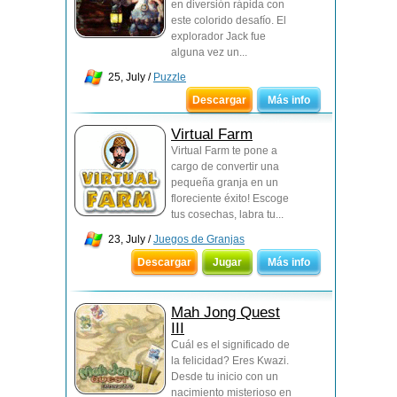
en diversión rápida con
este colorido desafío. El
explorador Jack fue
alguna vez un...
25, July /
Puzzle
Descargar
Más info
Virtual Farm
Virtual Farm te pone a
cargo de convertir una
pequeña granja en un
floreciente éxito! Escoge
tus cosechas, labra tu...
23, July /
Juegos de Granjas
Descargar
Jugar
Más info
Mah Jong Quest
III
Cuál es el significado de
la felicidad? Eres Kwazi.
Desde tu inicio con un
nacimiento misterioso en