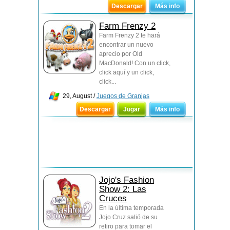
Descargar
Más info
Farm Frenzy 2
Farm Frenzy 2 te hará
encontrar un nuevo
aprecio por Old
MacDonald! Con un click,
click aquí y un click,
click...
29, August /
Juegos de Granjas
Descargar
Jugar
Más info
Jojo's Fashion
Show 2: Las
Cruces
En la última temporada
Jojo Cruz salió de su
retiro para tomar el