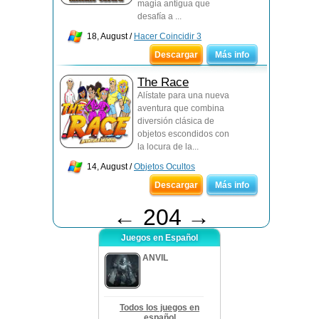
magia antigua que
desafía a ...
18, August /
Hacer Coincidir 3
Descargar
Más info
The Race
Alístate para una nueva
aventura que combina
diversión clásica de
objetos escondidos con
la locura de la...
14, August /
Objetos Ocultos
Descargar
Más info
←
204
→
Juegos en Español
ANVIL
Todos los juegos en
español