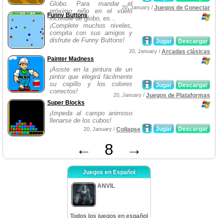
Globo. Para mandar el
20, January /
Juegos de Conectar
próximo niño en el vuelo
Funny Buttons
increíble de globo, es...
¡Complete muchos niveles,
compita con sus amigos y
disfrute de Funny Buttons!
Jugar
Descargar
20, January /
Arcadas clásicas
Painter Madness
¡Asiste en la pintura de un
pintor que elegirá fácilmente
su cepillo y los colores
Jugar
Descargar
correctos!
20, January /
Juegos de Plataformas
Super Blocks
¡Impeda al campo animoso
llenarse de los cubos!
Jugar
Descargar
20, January /
Collapse
←
8
→
Juegos en Español
ANVIL
Todos los juegos en español