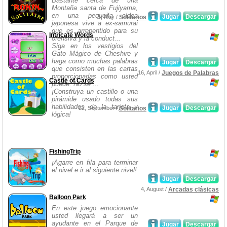
Bastante cerca de una
Montaña santa de Fujiyama,
en una pequeña aldea
Jugar
Descargar
5, May /
Solitarios
japonesa vive a ex-samurai
que es arrepentido para su
Intricate Words
ofensiva y la conduct...
Siga en los vestigios del
Gato Mágico de Cheshire y
haga como muchas palabras
Jugar
Descargar
que consisten en las cartas
16, April /
Juegos de Palabras
proporcionadas como usted
Castle of Cards
puede. No se ...
¡Construya un castillo o una
pirámide usado todas sus
habilidades de la tarjeta y
Jugar
Descargar
22, September /
Solitarios
lógica!
FishingTrip
¡Agarre en fila para terminar
el nivel e ir al siguiente nivel!
Jugar
Descargar
4, August /
Arcadas clásicas
Balloon Park
En este juego emocionante
usted llegará a ser un
ayudante en el Parque de
Jugar
Descargar