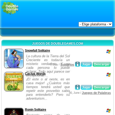
JUEGOS DE DOUBLEGAMES.COM
Snowfall Solitaire
La cultura de la Tierra del Sol
Creciente es todavía un
misterio verdadero. Y no
Jugar
Descargar
7, July /
Solitarios
cada persona lo puede
aclarar. Todo aquí parece ser
Cactus Words
excepcional:...
¡El este o al oeste, es en
casa mejor! ¿Cuántos más
tiempos tendrá usted que
Jugar
Descargar
repetir este proverbio sabio
30, June /
Juegos de Palabras
para entenderlo? Pero su
adventurism...
Ronin Solitaire