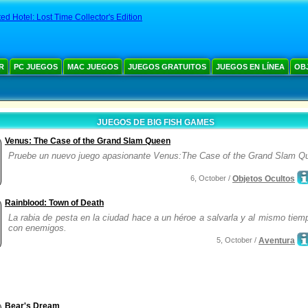
ed Hotel: Lost Time Collector's Edition
R
PC JUEGOS
MAC JUEGOS
JUEGOS GRATUITOS
JUEGOS EN LÍNEA
OB
JUEGOS DE BIG FISH GAMES
Venus: The Case of the Grand Slam Queen
Pruebe un nuevo juego apasionante Venus:The Case of the Grand Slam Q
6, October /
Objetos Ocultos
Rainblood: Town of Death
La rabia de pesta en la ciudad hace a un héroe a salvarla y al mismo tiem
con enemigos.
5, October /
Aventura
Bear's Dream