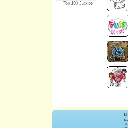
Top 100 Juegos
Nu
Re
Xcr
AN