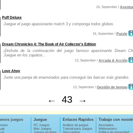
24, September /
Aventu
Puff Deluxe
Juegue el juego apasionante match 3 y componga todos globos.
16, September /
Puzzle
Dream Chronicles 4: The Book of Air Collector's Edition
¡Disfrute de la continuación del juego famoso apasionante Dream Chr
Juegue en los zapatos...
13, September /
Arcada & Acción
Love Ahoy
Junte una pareja de enamorados para conseguir las barcas más grandes.
13, September /
Gestión de tiempo
←
43
→
evos juegos
Juegue
Enlaces Rapidos
Trabaje con nosot
nown
PC Juegos
Análisis de juegos
Asociados
Mac Juegos
Tutorial para Juegos
Webmasters
aft
Juegos en línea
Descuentos
Política de privacidad
VIL