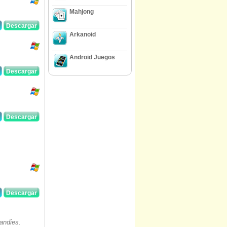
Mahjong
Descargar
Arkanoid
Android Juegos
Descargar
Descargar
Descargar
andies.