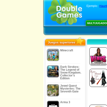
Ejemplo:
Haunt
MULTIJUGADO
Juegos superiores
Minecraft
Dark Strokes:
The Legend of
Snow Kingdom.
Collector's
Edition
Jewel Quest
Mysteries: The
Seventh Gate
Arma 3