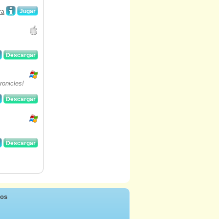
Jugar
ra
Descargar
onicles!
Descargar
Descargar
ros