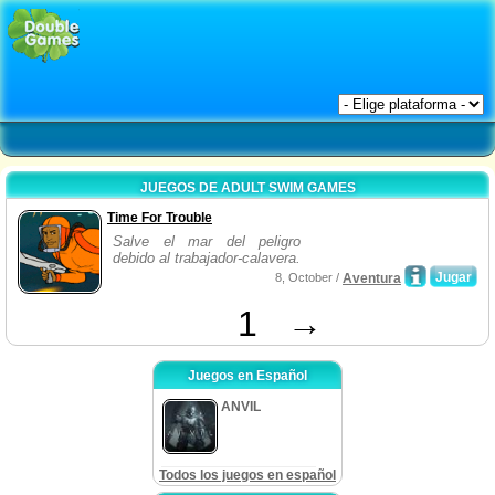
JUEGOS DE ADULT SWIM GAMES
Time For Trouble
Salve el mar del peligro
debido al trabajador-calavera.
Jugar
8, October /
Aventura
1
→
Juegos en Español
ANVIL
Todos los juegos en español