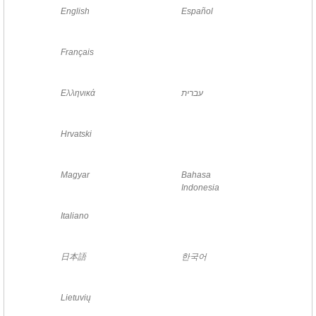
English
Español
Français
Ελληνικά
עברית
Hrvatski
Magyar
Bahasa
Indonesia
Italiano
日本語
한국어
Lietuvių