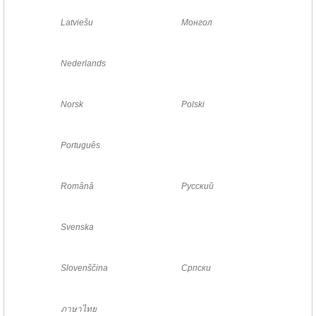
Latviešu
Монгол
Nederlands
Norsk
Polski
Português
Română
Русский
Svenska
Slovenščina
Српски
ภาษาไทย