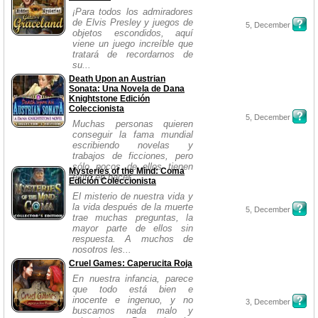
¡Para todos los admiradores
de Elvis Presley y juegos de
5, December
objetos escondidos, aquí
viene un juego increíble que
tratará de recordarnos de
su...
Death Upon an Austrian
Sonata: Una Novela de Dana
Knightstone Edición
Coleccionista
5, December
Muchas personas quieren
conseguir la fama mundial
escribiendo novelas y
trabajos de ficciones, pero
sólo pocos de ellos tienen
Mysteries of the Mind: Coma
éxito en hacer...
Edición Coleccionista
El misterio de nuestra vida y
la vida después de la muerte
5, December
trae muchas preguntas, la
mayor parte de ellos sin
respuesta. A muchos de
nosotros les...
Cruel Games: Caperucita Roja
En nuestra infancia, parece
que todo está bien e
inocente e ingenuo, y no
3, December
buscamos nada malo y