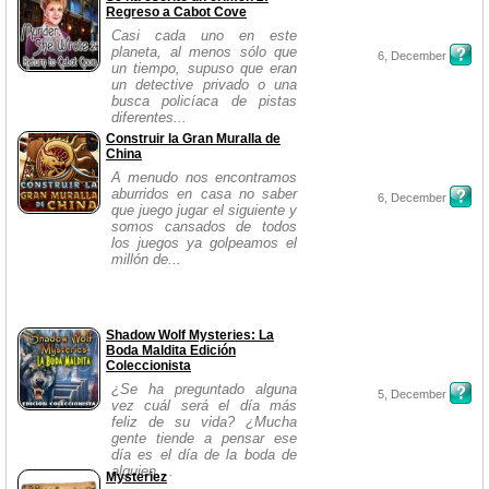
Regreso a Cabot Cove
Casi cada uno en este
planeta, al menos sólo que
6, December
un tiempo, supuso que eran
un detective privado o una
busca policíaca de pistas
diferentes...
Construir la Gran Muralla de
China
A menudo nos encontramos
aburridos en casa no saber
6, December
que juego jugar el siguiente y
somos cansados de todos
los juegos ya golpeamos el
millón de...
Shadow Wolf Mysteries: La
Boda Maldita Edición
Coleccionista
¿Se ha preguntado alguna
5, December
vez cuál será el día más
feliz de su vida? ¿Mucha
gente tiende a pensar ese
día es el día de la boda de
alguien,...
Mysteriez