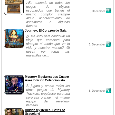
¿Es cansado de todos los
juegos de objetos
escondidos que tienen el
5, December
mismo complot, siempre
algún acontecimiento de
asesinatos o algunas
fuerzas...
Journey: El Corazón de Gaia
¿Está listo para continuar un
viaje que cambiará para
siempre el modo que ve la
5, December
vida y nuestro mundo? ¡Si
desea ver todas las
maravillas de...
Mystery Trackers: Los Cuatro
Ases Edición Coleccionista
Si jugara y amara todos los
otros juegos de Mystery
5, December
Trackers, prepárese para una
sorpresa grande: el mismo
equipo del revelador
llamado...
Hidden Mysteries: Gates of
Graceland