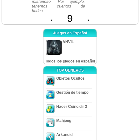
misterioso. Por ejemplo,
tenemos cuentos de
hadas....
←
9
→
Juegos en Español
ANVIL
Todos los juegos en español
TOP GÉNEROS
Objetos Ocultos
Gestión de tiempo
Hacer Coincidir 3
Mahjong
Arkanoid