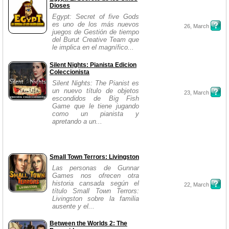
Dioses
Egypt: Secret of five Gods
es uno de los más nuevos
26, March
juegos de Gestión de tiempo
del Burut Creative Team que
le implica en el magnífico...
Silent Nights: Pianista Edicion
Coleccionista
Silent Nights: The Pianist es
un nuevo título de objetos
23, March
escondidos de Big Fish
Game que le tiene jugando
como un pianista y
apretando a un...
Small Town Terrors: Livingston
Las personas de Gunnar
Games nos ofrecen otra
historia cansada según el
22, March
título Small Town Terrors:
Livingston sobre la familia
ausente y el...
Between the Worlds 2: The