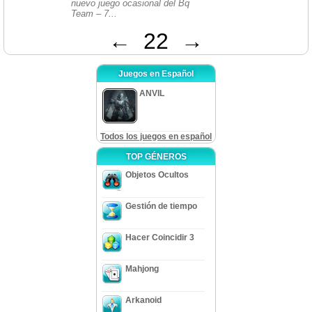
nuevo juego ocasional del Bq
Team – 7...
←
22
→
Juegos en Español
ANVIL
Todos los juegos en español
TOP GÉNEROS
Objetos Ocultos
Gestión de tiempo
Hacer Coincidir 3
Mahjong
Arkanoid