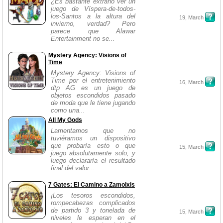
¿Es bastante extraño ver un
juego de Víspera-de-todos-
los-Santos a la altura del
19, March
invierno, verdad? Pero
parece que Alawar
Entertainment no se...
Mystery Agency: Visions of
Time
Mystery Agency: Visions of
Time por el entretenimiento
16, March
dtp AG es un juego de
objetos escondidos pasado
de moda que le tiene jugando
como una...
All My Gods
Lamentamos que no
tuviéramos un dispositivo
que probaría esto o que
15, March
juego absolutamente solo, y
luego declararía el resultado
final del valor...
7 Gates: El Camino a Zamolxis
¡Los tesoros escondidos,
rompecabezas complicados
de partido 3 y tonelada de
15, March
niveles le esperan en el