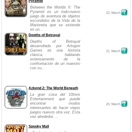
Pyramid
Between the Worlds II: The
Pyramid es un todo-nuevo
22, March
juego de aventura de objetos
escondidos de la Vida de la
Marioneta que se extiende
en un...
Depths of Betrayal
Depths of Betrayal
desarrollada por Artogon
Games es una historia
21, March
clásica, hablando
extensamente de la
confrontación de un maestro
con su...
Azkend 2: The World Beneath
La gran cosa del 10tons
Entertainment que puede
encontrar modos
20, March
interesantes de hacer viejos
juegos nuevos otra vez. Esta
vez alrededor, ...
Spooky Mall