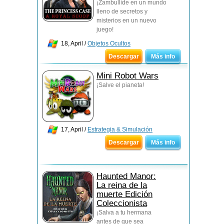
¡Zambullide en un mundo
lleno de secretos y
misterios en un nuevo
juego!
18, April /
Objetos Ocultos
Descargar
Más info
Mini Robot Wars
¡Salve el pianeta!
17, April /
Estrategia & Simulación
Descargar
Más info
Haunted Manor:
La reina de la
muerte Edición
Coleccionista
¡Salva a tu hermana
antes de que sea