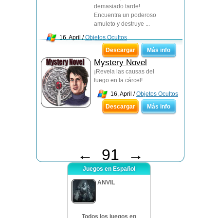
demasiado tarde!
Encuentra un poderoso
amuleto y destruye ...
16, April /
Objetos Ocultos
Descargar
Más info
Mystery Novel
¡Revela las causas del
fuego en la cárcel!
16, April /
Objetos Ocultos
Descargar
Más info
←
91
→
Juegos en Español
ANVIL
Todos los juegos en