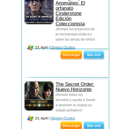
Anomalies: El
orfanato
Cinderstone
Edición
Coleccionista
¡Rompe los proyectos de
la hermandad mística y
salve las almas de niños!
23, April /
Objetos Ocultos
Descargar
Más info
The Secret Order:
Nuevo Horizonte
¡Revele todos los
secretos y ayude a Sarah
a devolver la ciudad su
estado próspero!
23, April /
Objetos Ocultos
Descargar
Más info