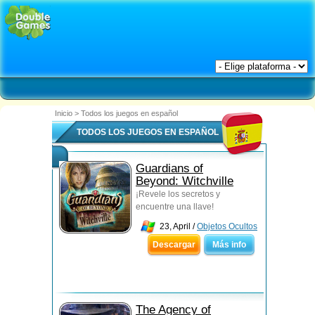
Inicio
>
Todos los juegos en español
TODOS LOS JUEGOS EN ESPAÑOL
Guardians of
Beyond: Witchville
¡Revele los secretos y
encuentre una llave!
23, April /
Objetos Ocultos
Descargar
Más info
The Agency of