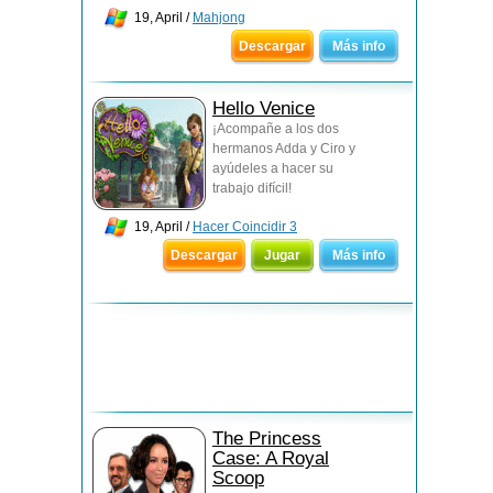
19, April /
Mahjong
Descargar
Más info
Hello Venice
¡Acompañe a los dos
hermanos Adda y Ciro y
ayúdeles a hacer su
trabajo difícil!
19, April /
Hacer Coincidir 3
Descargar
Jugar
Más info
The Princess
Case: A Royal
Scoop