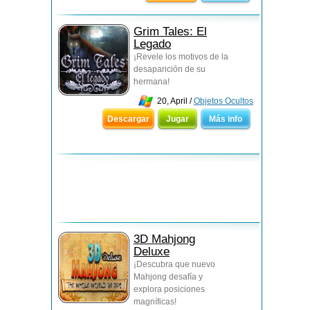
Grim Tales: El
Legado
¡Revele los motivos de la
desaparición de su
hermana!
20, April /
Objetos Ocultos
Descargar
Jugar
Más info
3D Mahjong
Deluxe
¡Descubra que nuevo
Mahjong desafía y
explora posiciones
magníficas!