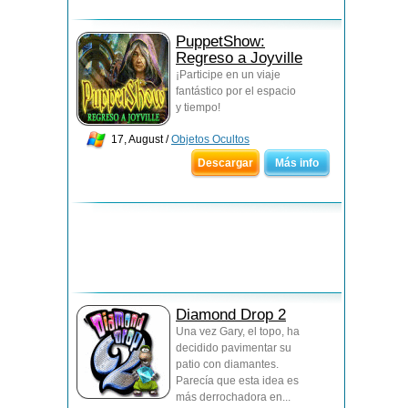
PuppetShow:
Regreso a Joyville
¡Participe en un viaje
fantástico por el espacio
y tiempo!
17, August /
Objetos Ocultos
Descargar
Más info
Diamond Drop 2
Una vez Gary, el topo, ha
decidido pavimentar su
patio con diamantes.
Parecía que esta idea es
más derrochadora en...