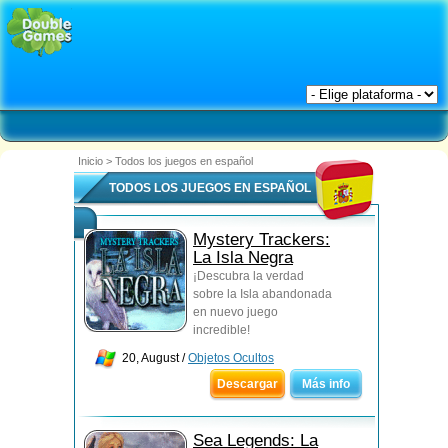
Inicio
>
Todos los juegos en español
TODOS LOS JUEGOS EN ESPAÑOL
Mystery Trackers:
La Isla Negra
¡Descubra la verdad
sobre la Isla abandonada
en nuevo juego
incredible!
20, August /
Objetos Ocultos
Descargar
Más info
Sea Legends: La