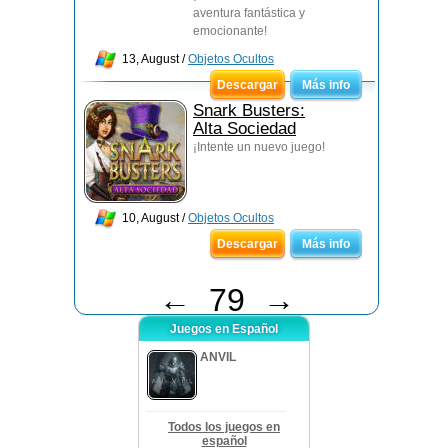
aventura fantástica y
emocionante!
13, August /
Objetos Ocultos
Descargar
Más info
Snark Busters:
Alta Sociedad
¡Intente un nuevo juego!
10, August /
Objetos Ocultos
Descargar
Más info
←
79
→
Juegos en Español
ANVIL
Todos los juegos en
español