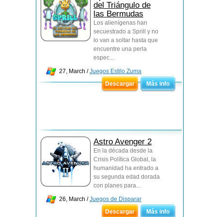
del Triángulo de
las Bermudas
Los alienígenas han
secuestrado a Sprill y no
lo van a soltar hasta que
encuentre una perla
espec...
27, March /
Juegos Estilo Zuma
Descargar
Más info
Astro Avenger 2
En la década desde la
Crisis Política Global, la
humanidad ha entrado a
su segunda edad dorada
con planes para...
26, March /
Juegos de Disparar
Descargar
Más info