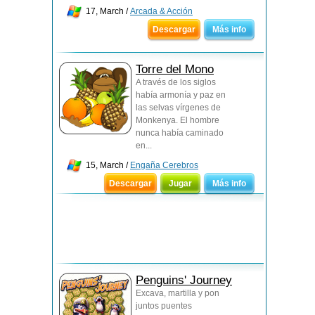
17, March /
Arcada & Acción
Descargar
Más info
Torre del Mono
A través de los siglos
había armonía y paz en
las selvas vírgenes de
Monkenya. El hombre
nunca había caminado
en...
15, March /
Engaña Cerebros
Descargar
Jugar
Más info
Penguins' Journey
Excava, martilla y pon
juntos puentes