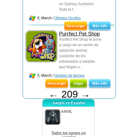
en Sydney, Australia!
Toda la f...
6, March /
Objetos Ocultos
Descargar
Más info
Purrfect Pet Shop
Purrfect Pet Shop te pone
a cargo de un centro de
adopción animal,
cuidando de los
extraviados a medida
que llegan y...
5, March /
Gestión de tiempo
Descargar
Jugar
Más info
←
209
→
Juegos en Español
ANVIL
Todos los juegos en