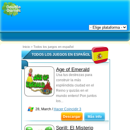
Inicio
>
Todos los juegos en español
TODOS LOS JUEGOS EN ESPAÑOL
Age of Emerald
Usa tus destrezas para
construir la más
espléndida ciudad en el
Reino y quizás en el
mundo entero! Pon juntos
los...
28, March /
Hacer Coincidir 3
Descargar
Más info
Sprill: El Misterio