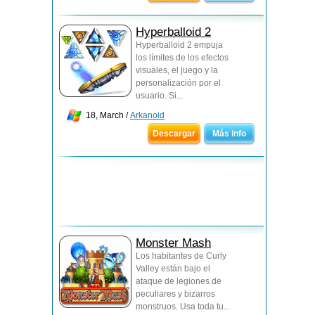
Hyperballoid 2
Hyperballoid 2 empuja
los límites de los efectos
visuales, el juego y la
personalización por el
usuario. Si...
18, March /
Arkanoid
Descargar
Más info
Monster Mash
Los habitantes de Curly
Valley están bajo el
ataque de legiones de
peculiares y bizarros
monstruos. Usa toda tu...