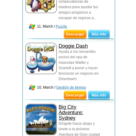
rompecabezas de
madera para ayudar tus
amigos pingüinos a
escapar de regreso a...
11, March /
Puzzle
Descargar
Más info
Doggie Dash
Ayuda a los renuentes
socios del spa de
mascotas Walter y
Scarlett a poner y hacer
funcionar un negocio en
Dinertown!...
10, March /
Gestión de tiempo
Descargar
Más info
Big City
Adventure:
Sydney
Dirígete hacia abajo y
únete a la próxima
Aventura de Gran ciudad