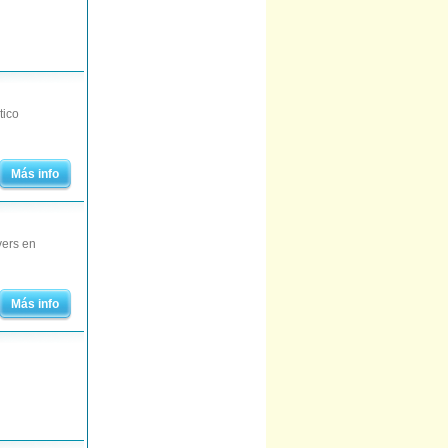
tico
Más info
vers en
Más info