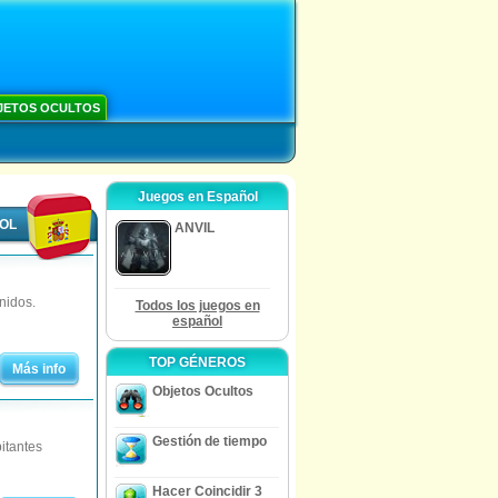
JETOS OCULTOS
Juegos en Español
ÑOL
ANVIL
nidos.
Todos los juegos en
español
TOP GÉNEROS
Más info
Objetos Ocultos
Gestión de tiempo
bitantes
Hacer Coincidir 3