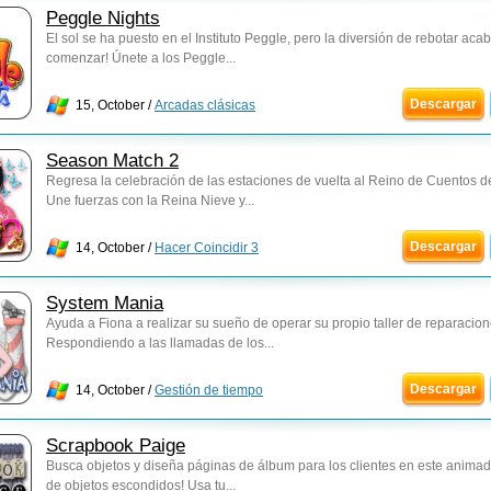
Peggle Nights
El sol se ha puesto en el Instituto Peggle, pero la diversión de rebotar aca
comenzar! Únete a los Peggle...
Descargar
15, October /
Arcadas clásicas
Season Match 2
Regresa la celebración de las estaciones de vuelta al Reino de Cuentos 
Une fuerzas con la Reina Nieve y...
Descargar
14, October /
Hacer Coincidir 3
System Mania
Ayuda a Fiona a realizar su sueño de operar su propio taller de reparacion
Respondiendo a las llamadas de los...
Descargar
14, October /
Gestión de tiempo
Scrapbook Paige
Busca objetos y diseña páginas de álbum para los clientes en este anima
de objetos escondidos! Usa tu...