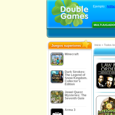
Ejemplo:
Artifa
MULTIJUGADO
Inicio
>
Todos lo
Juegos superiores
Minecraft
Dark Strokes:
The Legend of
Snow Kingdom.
Collector's
Edition
Jewel Quest
Mysteries: The
Seventh Gate
Arma 3