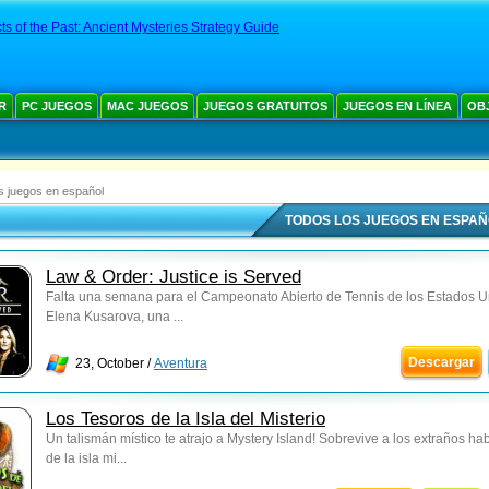
cts of the Past: Ancient Mysteries Strategy Guide
R
PC JUEGOS
MAC JUEGOS
JUEGOS GRATUITOS
JUEGOS EN LÍNEA
OB
s juegos en español
TODOS LOS JUEGOS EN ESPA
Law & Order: Justice is Served
Falta una semana para el Campeonato Abierto de Tennis de los Estados U
Elena Kusarova, una ...
Descargar
23, October /
Aventura
Los Tesoros de la Isla del Misterio
Un talismán místico te atrajo a Mystery Island! Sobrevive a los extraños ha
de la isla mi...