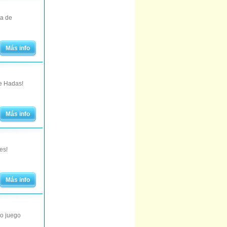
ba de
Más info
de Hadas!
Más info
es!
Más info
do juego