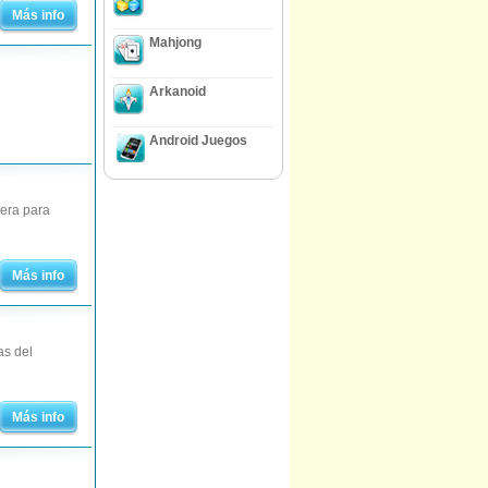
Más info
Mahjong
Arkanoid
Android Juegos
rera para
Más info
as del
Más info