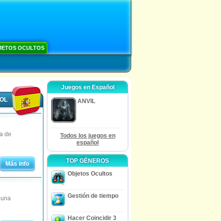
JETOS OCULTOS
Juegos en Español
ÑOL
ANVIL
da de
Todos los juegos en
español
TOP GÉNEROS
Más info
Objetos Ocultos
Gestión de tiempo
 una
Hacer Coincidir 3