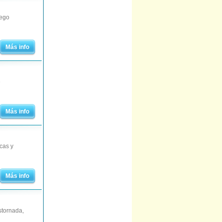
uego
Más info
e
Más info
cas y
Más info
stornada,