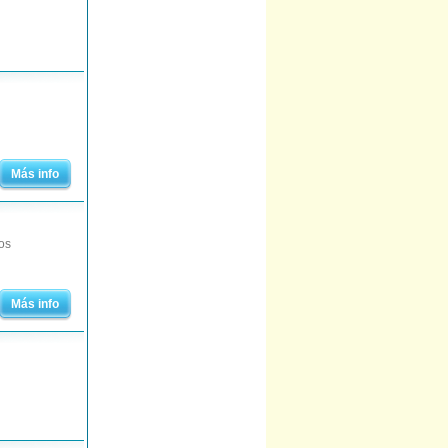
Más info
os
Más info