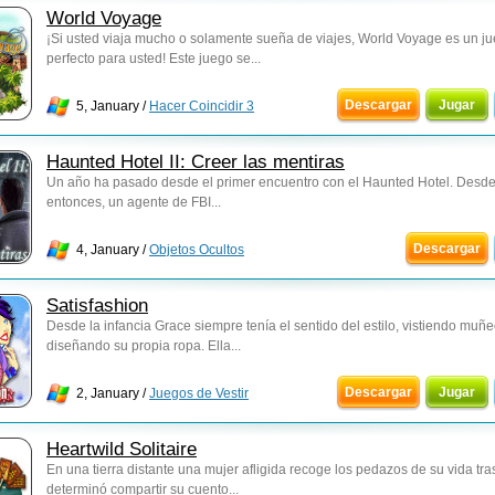
World Voyage
¡Si usted viaja mucho o solamente sueña de viajes, World Voyage es un j
perfecto para usted! Este juego se...
Descargar
Jugar
5, January /
Hacer Coincidir 3
Haunted Hotel II: Creer las mentiras
Un año ha pasado desde el primer encuentro con el Haunted Hotel. Desd
entonces, un agente de FBI...
Descargar
4, January /
Objetos Ocultos
Satisfashion
Desde la infancia Grace siempre tenía el sentido del estilo, vistiendo muñe
diseñando su propia ropa. Ella...
Descargar
Jugar
2, January /
Juegos de Vestir
Heartwild Solitaire
En una tierra distante una mujer afligida recoge los pedazos de su vida tra
determinó compartir su cuento...