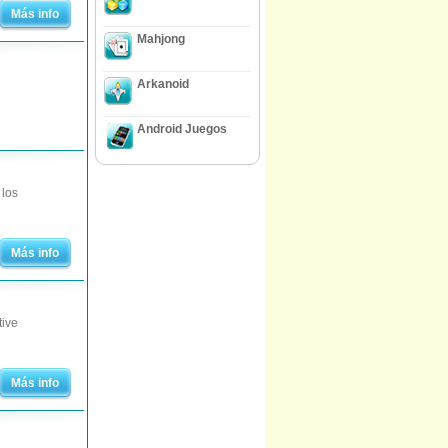
Más info
Mahjong
Arkanoid
Android Juegos
 los
Más info
tive
Más info