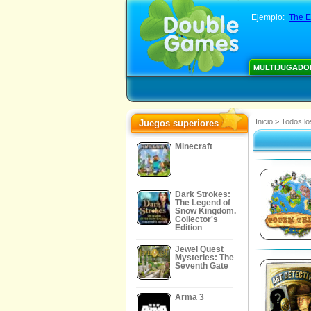
Ejemplo:
The E
MULTIJUGADO
Inicio
>
Todos lo
Juegos superiores
Minecraft
Dark Strokes:
The Legend of
Snow Kingdom.
Collector's
Edition
Jewel Quest
Mysteries: The
Seventh Gate
Arma 3