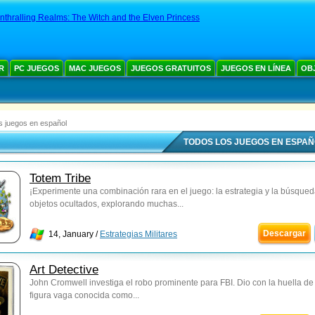
nthralling Realms: The Witch and the Elven Princess
R
PC JUEGOS
MAC JUEGOS
JUEGOS GRATUITOS
JUEGOS EN LÍNEA
OB
s juegos en español
TODOS LOS JUEGOS EN ESPA
Totem Tribe
¡Experimente una combinación rara en el juego: la estrategia y la búsque
objetos ocultados, explorando muchas...
Descargar
14, January /
Estrategias Militares
Art Detective
John Cromwell investiga el robo prominente para FBI. Dio con la huella de
figura vaga conocida como...