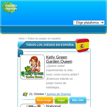
Inicio
>
Todos los juegos en español
TODOS LOS JUEGOS EN ESPAÑOL
Kelly Green
Garden Queen
¿Quiere usted
experimentar la vida
rural, como nunca antes?
¡Entonces intente un
juego nuevo de
estrategia...
22, October /
Juegos de Granjas
Descargar
Jugar
Más info
National