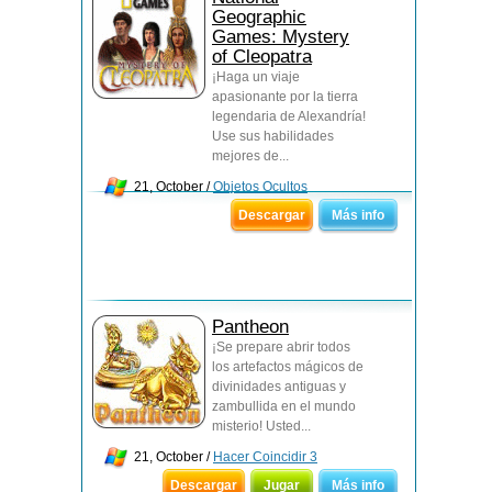
Geographic
Games: Mystery
of Cleopatra
¡Haga un viaje
apasionante por la tierra
legendaria de Alexandría!
Use sus habilidades
mejores de...
21, October /
Objetos Ocultos
Descargar
Más info
Pantheon
¡Se prepare abrir todos
los artefactos mágicos de
divinidades antiguas y
zambullida en el mundo
misterio! Usted...
21, October /
Hacer Coincidir 3
Descargar
Jugar
Más info