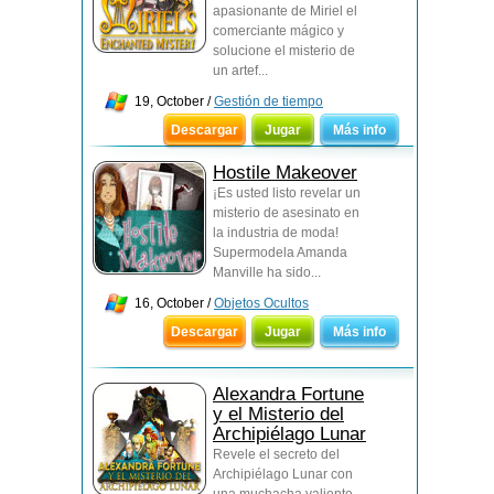
apasionante de Miriel el
comerciante mágico y
solucione el misterio de
un artef...
19, October /
Gestión de tiempo
Descargar
Jugar
Más info
Hostile Makeover
¡Es usted listo revelar un
misterio de asesinato en
la industria de moda!
Supermodela Amanda
Manville ha sido...
16, October /
Objetos Ocultos
Descargar
Jugar
Más info
Alexandra Fortune
y el Misterio del
Archipiélago Lunar
Revele el secreto del
Archipiélago Lunar con