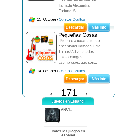
una muchacha valiente
llamada Alexandra
Fortune! Su ...
15, October /
Objetos Ocultos
Descargar
Más info
Pequeñas Cosas
¡Prepare a jugar al juego
encantador llamado Little
Things! Adivine todos
estos collages
asombrosos, que son...
14, October /
Objetos Ocultos
Descargar
Más info
←
171
→
Juegos en Español
ANVIL
Todos los juegos en
español