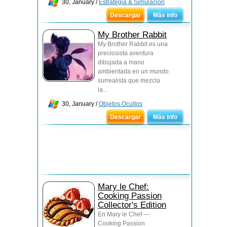
30, January /
Estrategia & Simulación
Descargar
Más info
My Brother Rabbit
My Brother Rabbit es una
preciosista aventura
dibujada a mano
ambientada en un mundo
surrealista que mezcla
la...
30, January /
Objetos Ocultos
Descargar
Más info
Mary le Chef:
Cooking Passion
Collector's Edition
En Mary le Chef —
Cooking Passion