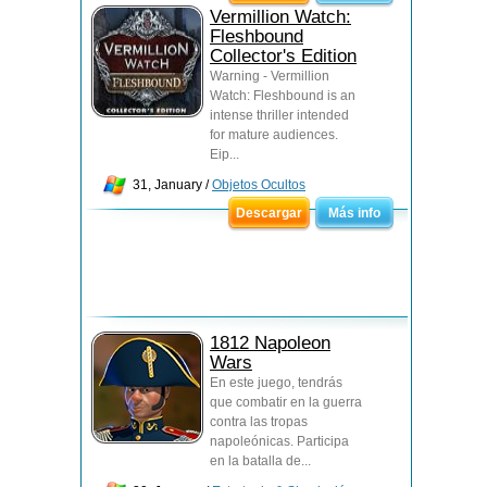
Vermillion Watch:
Fleshbound
Collector's Edition
Warning - Vermillion
Watch: Fleshbound is an
intense thriller intended
for mature audiences.
Eip...
31, January /
Objetos Ocultos
Descargar
Más info
1812 Napoleon
Wars
En este juego, tendrás
que combatir en la guerra
contra las tropas
napoleónicas. Participa
en la batalla de...