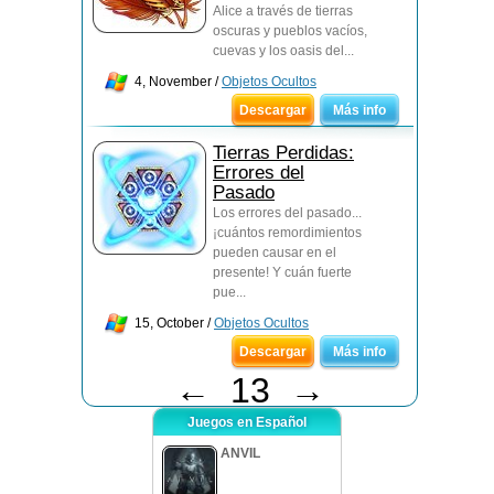
Alice a través de tierras
oscuras y pueblos vacíos,
cuevas y los oasis del...
4, November /
Objetos Ocultos
Descargar
Más info
Tierras Perdidas:
Errores del
Pasado
Los errores del pasado...
¡cuántos remordimientos
pueden causar en el
presente! Y cuán fuerte
pue...
15, October /
Objetos Ocultos
Descargar
Más info
←
13
→
Juegos en Español
ANVIL