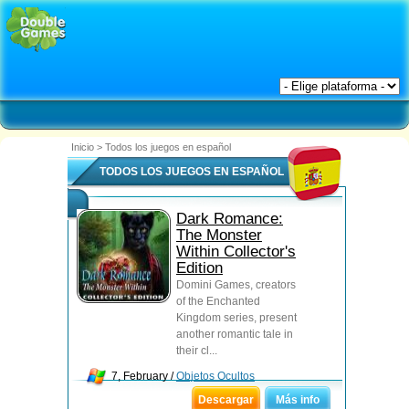
Inicio
>
Todos los juegos en español
TODOS LOS JUEGOS EN ESPAÑOL
Dark Romance:
The Monster
Within Collector's
Edition
Domini Games, creators
of the Enchanted
Kingdom series, present
another romantic tale in
their cl...
7, February /
Objetos Ocultos
Descargar
Más info