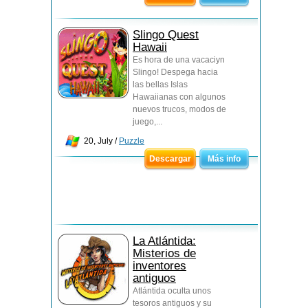
Slingo Quest
Hawaii
Es hora de una vacaciуn
Slingo! Despega hacia
las bellas Islas
Hawaiianas con algunos
nuevos trucos, modos de
juego,...
20, July /
Puzzle
Descargar
Más info
La Atlántida:
Misterios de
inventores
antiguos
Atlántida oculta unos
tesoros antiguos y su