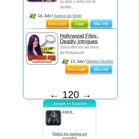
su pelo y soñó con el
desfile ...
14, July /
Juegos de Vestir
Descargar
Jugar
Más info
Hollywood Files:
Deadly Intrigues
¡Descubre los secretos
de Hollywood!
13, July /
Objetos Ocultos
Descargar
Más info
←
120
→
Juegos en Español
ANVIL
Todos los juegos en
español