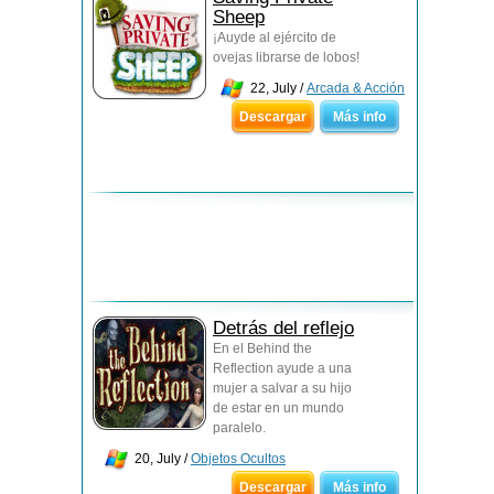
Sheep
¡Auyde al ejército de
ovejas librarse de lobos!
22, July /
Arcada & Acción
Descargar
Más info
Detrás del reflejo
En el Behind the
Reflection ayude a una
mujer a salvar a su hijo
de estar en un mundo
paralelo.
20, July /
Objetos Ocultos
Descargar
Más info