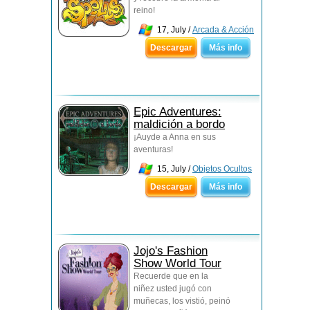
reino!
17, July /
Arcada & Acción
Descargar
Más info
Epic Adventures:
maldición a bordo
¡Auyde a Anna en sus
aventuras!
15, July /
Objetos Ocultos
Descargar
Más info
Jojo's Fashion
Show World Tour
Recuerde que en la
niñez usted jugó con
muñecas, los vistió, peinó