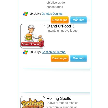
objetivo es de
encontrarlos.
19, July /
Objetos Ocultos
Descargar
Más info
Stand O'Food 3
¡Intente un nuevo juego!
18, July /
Gestión de tiempo
Descargar
Más info
Rolling Spells
¡Salve el mundo mágico
y recobre la armonía al