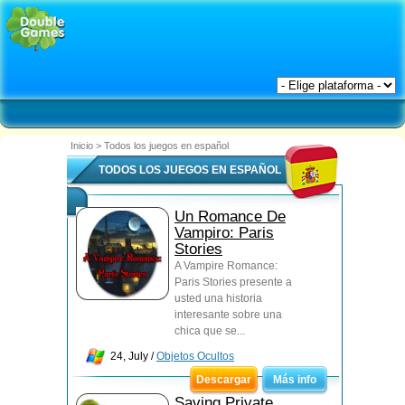
Inicio
>
Todos los juegos en español
TODOS LOS JUEGOS EN ESPAÑOL
Un Romance De
Vampiro: Paris
Stories
A Vampire Romance:
Paris Stories presente a
usted una historia
interesante sobre una
chica que se...
24, July /
Objetos Ocultos
Descargar
Más info
Saving Private